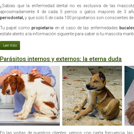
¿Sabías que la enfermedad dental no es exclusiva de las masco
aproximadamente 4 de cada 5 perros o gatos mayores de 3 a
periodontal,
y que solo 5 de cada 100 propietarios son conscientes de 
Tu papel como
propietario
en el caso de las enfermedades
bucale
estate atento a la información siguiente para saber si tu mascota mant
Parásitos internos y externos: la eterna duda
En las visitas de nuestros clientes, vemos con cierta frecuencia, l