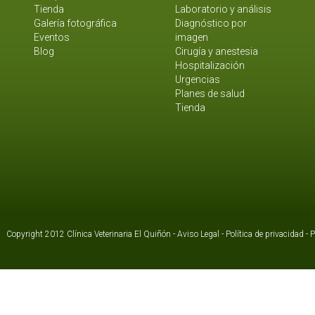
Tienda
Laboratorio y análisis
Galería fotográfica
Diagnóstico por
Eventos
imagen
Blog
Cirugía y anestesia
Hospitalización
Urgencias
Planes de salud
Tienda
Copyright 2012 Clínica Veterinaria El Quiñón -
Aviso Legal
-
Política de privacidad
-
P