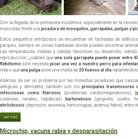
Con la llegada de la primavera insistimos especialmente en la necesi
mascotas frente a la
picadura de mosquitos, garrapatas, pulgas y pi
Estos pequeños artrópodos se encuentran en fachadas de edificios y
parques, siempre en zonas habitadas donde pueden encontrar animale
Las temperaturas medias y cálidas favorecen su desarrollo, siendo
reproducción, ¿sabíais que
una sola garrapata puede poner entre 4
flebótomo
sólo necesita
picar una vez a nuestro perro para infest
vida o que
una pulga
pone una media de
20 huevos al día
repartiéndolo
Además de ser un problema por las molestas picaduras que causa
alérgicas y dermatitis, también son los
principales transmisores
infecciosas como filariosis
(problemas cardiorrespiratorios),
l
cutáneas, renales, hepáticas)
bartonelosis
(gingivitis, uveítis, f
ehrlichiosis
(depresión, anorexia, hemorragias, anemia, fiebre), entre o
Microchip, vacuna rabia y desparasitación