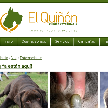
Inicio
Quiénes somos
Servicios
Campañas
Ti
Inicio
›
Blog
›
Enfermedades
¡Ya están aquí!