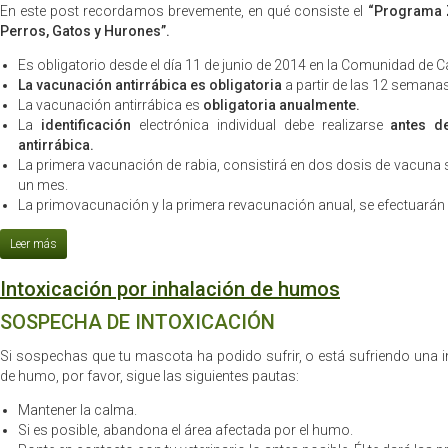
En este post recordamos brevemente, en qué consiste el
“Programa Z
Perros, Gatos y Hurones”.
Es obligatorio desde el día 11 de junio de 2014 en la Comunidad de C
La vacunación antirrábica es obligatoria
a partir de las 12 semanas
La vacunación antirrábica es
obligatoria anualmente.
La
identificación
electrónica individual debe realizarse
antes d
antirrábica.
La primera vacunación de rabia, consistirá en dos dosis de vacu
un mes.
La primovacunación y la primera revacunación anual, se efectuará
Intoxicación por inhalación de humos
SOSPECHA DE INTOXICACIÓN
Si sospechas que tu mascota ha podido sufrir, o está sufriendo una i
de humo, por favor, sigue las siguientes pautas:
Mantener la calma.
Si es posible, abandona el área afectada por el humo.