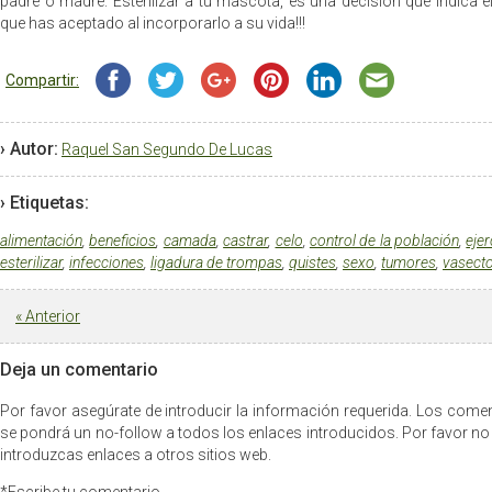
padre o madre. Esterilizar a tu mascota, es una decisión que indica 
que has aceptado al incorporarlo a su vida!!!
Compartir:
› Autor:
Raquel San Segundo De Lucas
› Etiquetas:
alimentación
,
beneficios
,
camada
,
castrar
,
celo
,
control de la población
,
ejer
esterilizar
,
infecciones
,
ligadura de trompas
,
quistes
,
sexo
,
tumores
,
vasect
«
Anterior
Deja un comentario
Por favor asegúrate de introducir la información requerida. Los com
se pondrá un no-follow a todos los enlaces introducidos. Por favor no
introduzcas enlaces a otros sitios web.
*Escribe tu comentario