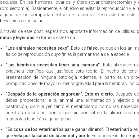
sexuales. En las hembras: ovarios y útero (ovariohisterectomía) y
(orquiectomía). Básicamente, el objetivo es evitar la reproducción y el
alguno de los comportamientos de tu animal. Pero además este pr
beneficios en su salud.
A través de este post, esperamos aportarte información de utilidad p
mitos y leyendas
en torno a este tema.
“Los animales necesitan sexo”.
Esto es
falso,
ya que en los anima
físico de reproducción cuyo fin es la permanencia de la especie.
“Las hembras necesitan tener una camada”.
Esta afirmación
evidencia científica que justifique esta teoría. El hecho de te
presentación de ninguna patología. Además, el parto es un pr
complicaciones de mayor o menor gravedad para la hembra y los c
“Después de la operación engordan”. Esto es cierto.
Después del
debes proporcionar a tu animal una alimentación y ejercicio
castración, disminuyen tanto el metabolismo como las necesidad
nuestras mascotas, por lo que sin control en la alimentación y 
mascotas tenderán a ganar peso.
“Es cosa de los veterinarios para ganar dinero”.
El
veterinario
es
que
vela por la salud de tu animal y por ti.
Está convencido de que