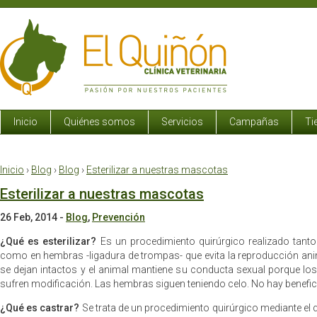
Inicio
Quiénes somos
Servicios
Campañas
Ti
Inicio
›
Blog
›
Blog
›
Esterilizar a nuestras mascotas
Esterilizar a nuestras mascotas
26 Feb, 2014
-
Blog
,
Prevención
¿Qué es esterilizar?
Es un procedimiento quirúrgico realizado tant
como en hembras -ligadura de trompas- que evita la reproducción an
se dejan intactos y el animal mantiene su conducta sexual porque 
sufren modificación. Las hembras siguen teniendo celo. No hay benefic
¿Qué es castrar?
Se trata de un procedimiento quirúrgico mediante el 