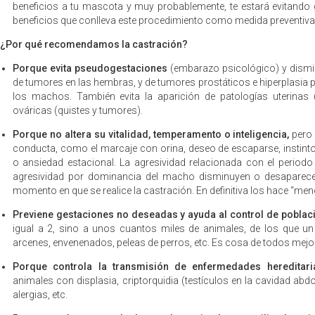
beneficios a tu mascota y muy probablemente, te estará evitando
beneficios que conlleva este procedimiento como medida preventiva
¿Por qué recomendamos la castración?
Porque evita pseudogestaciones
(embarazo psicológico) y dismin
de tumores en las hembras, y de tumores prostáticos e hiperplasia 
los machos. También evita la aparición de patologías uterinas 
ováricas (quistes y tumores).
Porque no altera su vitalidad, temperamento o inteligencia,
pero 
conducta, como el marcaje con orina, deseo de escaparse, instint
o ansiedad estacional. La agresividad relacionada con el periodo
agresividad por dominancia del macho disminuyen o desaparece
momento en que se realice la castración. En definitiva los hace “me
Previene gestaciones no deseadas y ayuda al control de poblac
igual a 2, sino a unos cuantos miles de animales, de los que un
arcenes, envenenados, peleas de perros, etc. Es cosa de todos mejora
Porque controla la transmisión de enfermedades hereditari
animales con displasia, criptorquidia (testículos en la cavidad ab
alergias, etc.