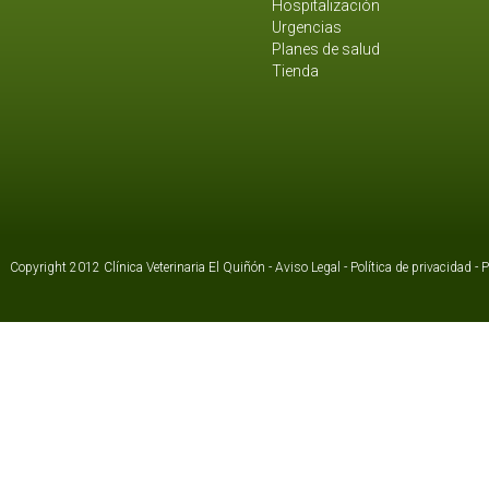
Hospitalización
Urgencias
Planes de salud
Tienda
Copyright 2012 Clínica Veterinaria El Quiñón -
Aviso Legal
-
Política de privacidad
-
P