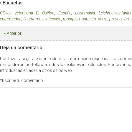
› Etiquetas:
Clínica Veterinaria El Quiñon
,
España
,
Leishmania
,
Leishmaniainfantu
enfermedad
,
flebótomos
,
infección
,
mosquito
,
parásito
,
perro
,
prevención
,
«
Anterior
Deja un comentario
Por favor asegúrate de introducir la información requerida. Los com
se pondrá un no-follow a todos los enlaces introducidos. Por favor no
introduzcas enlaces a otros sitios web.
*Escribe tu comentario