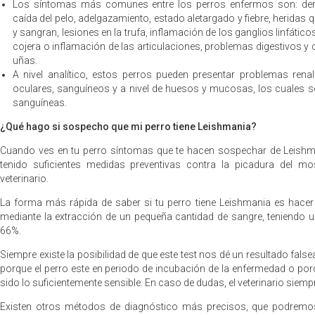
Los síntomas más comunes entre los perros enfermos son: dermat
caída del pelo, adelgazamiento, estado aletargado y fiebre, heridas 
y sangran, lesiones en la trufa, inflamación de los ganglios linfáti
cojera o inflamación de las articulaciones, problemas digestivos y 
uñas.
A nivel analítico, estos perros pueden presentar problemas renale
oculares, sanguíneos y a nivel de huesos y mucosas, los cuales se
sanguíneas.
¿Qué hago si sospecho que mi perro tiene Leishmania?
Cuando ves en tu perro síntomas que te hacen sospechar de Leishm
tenido suficientes medidas preventivas contra la picadura del mo
veterinario.
La forma más rápida de saber si tu perro tiene Leishmania es hacer 
mediante la extracción de un pequeña cantidad de sangre, teniendo un
66%.
Siempre existe la posibilidad de que este test nos dé un resultado fals
porque el perro este en periodo de incubación de la enfermedad o por
sido lo suficientemente sensible. En caso de dudas, el veterinario siempre
Existen otros métodos de diagnóstico más precisos, que podremos