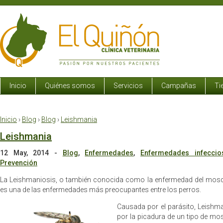
Inicio
Quiénes somos
Servicios
Campañas
Ti
Inicio
›
Blog
›
Blog
›
Leishmania
Leishmania
12 May, 2014
-
Blog
,
Enfermedades
,
Enfermedades infeccio
Prevención
La Leishmaniosis, o también conocida como la enfermedad del mosqui
es una de las enfermedades más preocupantes entre los perros.
Causada por el parásito, Leishma
por la picadura de un tipo de mo