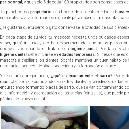
periodontal,
y que solo 5 de cada 100 propietarios son conscientes de 
Tu papel como
propietario
en el caso de las enfermedades
bucale
estate atento a la información siguiente para saber si tu mascota mant
¿Te gustaría que tu perro o gato conservase la totalidad de sus dientes
En cada etapa de su vida, tu mascota necesita unos cuidados espec
saber, quizá incluso ya lo has experimentado, que ni los perros n
cooperativos cuando se trata de su
higiene bucal.
Por tanto y al i
higiene dental
debe iniciarse en
edades tempranas.
Si desde que es 
mascota a cepillarle los dientes, podrás mantener un buen hábito de 
retrasar la aparición de placa bacteriana y la formación de sarro.
Y te estarás preguntando,
¿qué es exactamente el sarro?
Parte de
mascota, se va acumulando entre los dientes y alrededor de las e
endureciendo formando placas de sarro, que se van contaminando co
a la inflamación y degradación de las encías (gingivitis), que puede pr
pérdida de la pieza dental.