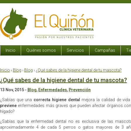
Inicio
Quiénes somos
Servicios
Campañas
Ti
Inicio
›
Blog
›
Blog
›
¿Qué sabes de la higiene dental de tu mascota?
¿Qué sabes de la higiene dental de tu mascota?
13 Nov, 2015
-
Blog
,
Enfermedades
,
Prevención
¿Sabías que una
correcta higiene dental
mejora la calidad de vid
previene
enfermedades más graves que pueden afectar órganos como 
hígado?
¿Sabías que la enfermedad dental no es exclusiva de las masco
aproximadamente 4 de cada 5 perros o gatos mayores de 3 a