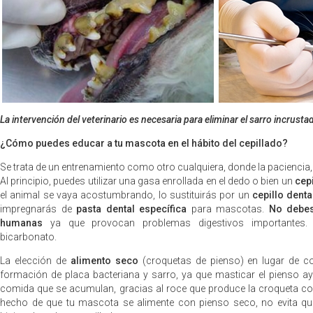
La intervención del veterinario es necesaria para eliminar el sarro incrusta
¿Cómo puedes educar a tu mascota en el hábito del cepillado?
Se trata de un entrenamiento como otro cualquiera, donde la paciencia, 
Al principio, puedes utilizar una gasa enrollada en el dedo o bien un
cep
el animal se vaya acostumbrando, lo sustituirás por un
cepillo dent
impregnarás de
pasta dental específica
para mascotas.
No debes
humanas
ya que provocan problemas digestivos importantes. 
bicarbonato.
La elección de
alimento seco
(croquetas de pienso) en lugar de co
formación de placa bacteriana y sarro, ya que masticar el pienso ayu
comida que se acumulan, gracias al roce que produce la croqueta con 
hecho de que tu mascota se alimente con pienso seco, no evita q