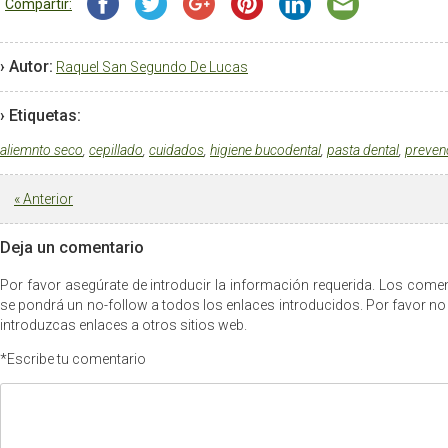
Compartir:
› Autor:
Raquel San Segundo De Lucas
› Etiquetas:
aliemnto seco
,
cepillado
,
cuidados
,
higiene bucodental
,
pasta dental
,
preven
«
Anterior
Deja un comentario
Por favor asegúrate de introducir la información requerida. Los com
se pondrá un no-follow a todos los enlaces introducidos. Por favor no
introduzcas enlaces a otros sitios web.
*Escribe tu comentario