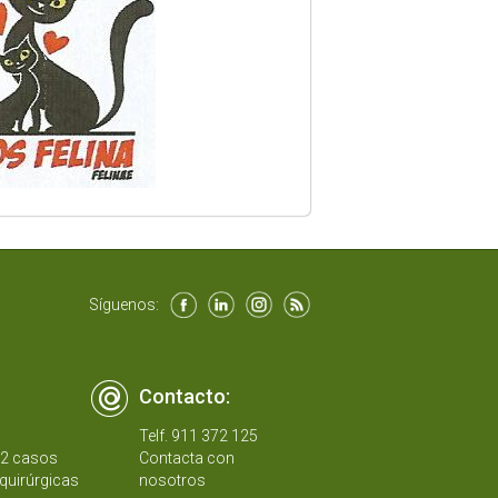
Síguenos:
Contacto:
Telf. 911 372 125
12 casos
Contacta con
quirúrgicas
nosotros