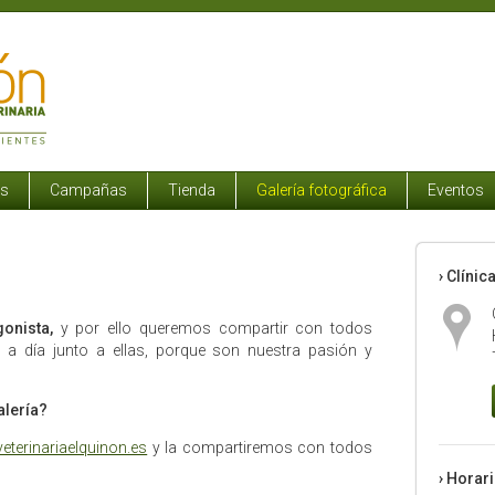
os
Campañas
Tienda
Galería fotográfica
Eventos
› Clínic
onista,
y por ello queremos compartir con todos
a día junto a ellas, porque son nuestra pasión y
alería?
terinariaelquinon.es
y la compartiremos con todos
› Horar