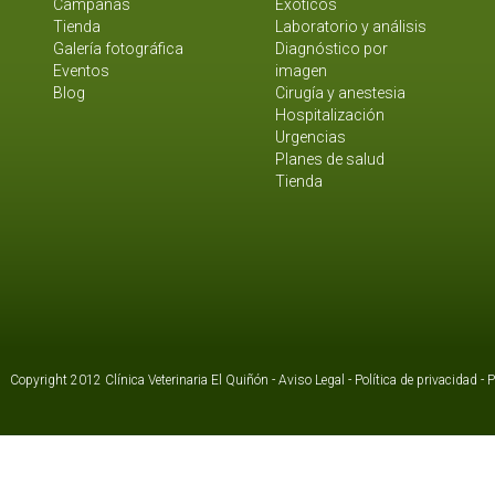
Campañas
Exóticos
Tienda
Laboratorio y análisis
Galería fotográfica
Diagnóstico por
Eventos
imagen
Blog
Cirugía y anestesia
Hospitalización
Urgencias
Planes de salud
Tienda
Copyright 2012 Clínica Veterinaria El Quiñón -
Aviso Legal
-
Política de privacidad
-
P