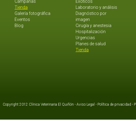
Campañas
Exóticos
Tienda
Laboratorio y análisis
Galería fotográfica
Diagnóstico por
Eventos
imagen
Blog
Cirugía y anestesia
Hospitalización
Urgencias
Planes de salud
Tienda
Copyright 2012 Clínica Veterinaria El Quiñón -
Aviso Legal
-
Política de privacidad
-
P