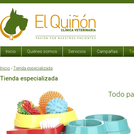
Inicio
Quiénes somos
Servicios
Campañas
Ti
Inicio
›
Tienda especializada
Tienda especializada