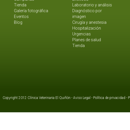
Tienda
Laboratorio y análisis
Galería fotográfica
Diagnóstico por
Eventos
imagen
Blog
Cirugía y anestesia
Hospitalización
Urgencias
Planes de salud
Tienda
Copyright 2012 Clínica Veterinaria El Quiñón -
Aviso Legal
-
Política de privacidad
-
P