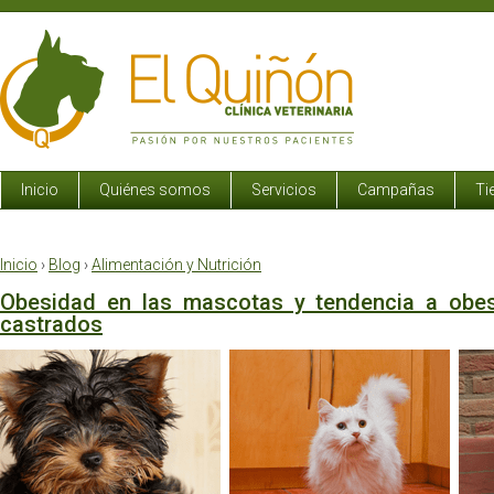
Inicio
Quiénes somos
Servicios
Campañas
Ti
Inicio
›
Blog
›
Alimentación y Nutrición
Obesidad en las mascotas y tendencia a obe
castrados