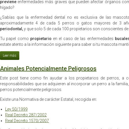
previene
enfermedades más graves que pueden afectar órganos como 
hígado?
¿Sabías que la enfermedad dental no es exclusiva de las masco
aproximadamente 4 de cada 5 perros o gatos mayores de 3 a
periodontal,
y que solo 5 de cada 100 propietarios son conscientes de 
Tu papel como
propietario
en el caso de las enfermedades
bucale
estate atento a la información siguiente para saber si tu mascota mant
Animales Potencialmente Peligrosos
Este post tiene como fin ayudar a los propietarios de perros, a 
responsabilidades que se adquieren al incorporar un perro a la familia, e
perros potencialmente peligrosos.
Existe una Normativa de carácter Estatal, recogida en:
Ley 50/1999
Real Decreto 287/2002
Real Decreto 1570/2007