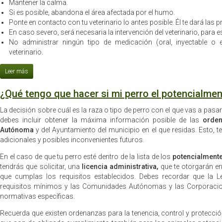
Mantener la calma.
Si es posible, abandona el área afectada por el humo.
Ponte en contacto con tu veterinario lo antes posible. Él te dará la
En caso severo, será necesaria la intervención del veterinario, para es
No administrar ningún tipo de medicación (oral, inyectable o 
veterinario.
¿Qué tengo que hacer si mi perro el potencialmen
La decisión sobre cuál es la raza o tipo de perro con el que vas a pasar
debes incluir obtener la máxima información posible de las
orde
Autónoma
y del Ayuntamiento del municipio en el que residas. Esto, t
adicionales y posibles inconvenientes futuros.
En el caso de que tu perro esté dentro de la lista de los
potencialmente
tendrás que solicitar, una
licencia administrativa,
que te otorgarán en
que cumplas los requisitos establecidos. Debes recordar que la L
requisitos mínimos y las Comunidades Autónomas y las Corporacion
normativas específicas.
Recuerda que existen ordenanzas para la tenencia, control y protecc