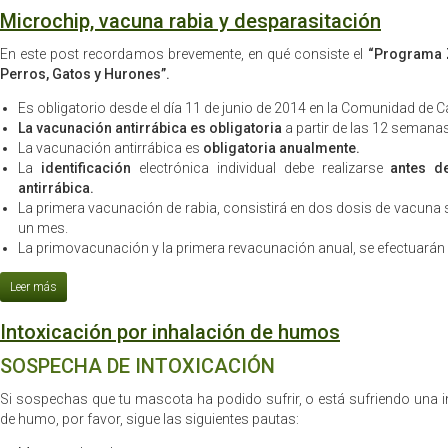
Microchip, vacuna rabia y desparasitación
En este post recordamos brevemente, en qué consiste el
“Programa Z
Perros, Gatos y Hurones”.
Es obligatorio desde el día 11 de junio de 2014 en la Comunidad de C
La vacunación antirrábica es obligatoria
a partir de las 12 semanas
La vacunación antirrábica es
obligatoria anualmente.
La
identificación
electrónica individual debe realizarse
antes d
antirrábica.
La primera vacunación de rabia, consistirá en dos dosis de vacu
un mes.
La primovacunación y la primera revacunación anual, se efectuará
Intoxicación por inhalación de humos
SOSPECHA DE INTOXICACIÓN
Si sospechas que tu mascota ha podido sufrir, o está sufriendo una i
de humo, por favor, sigue las siguientes pautas: