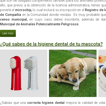
que son de obligado cumplimiento también para los animales potenci
ello, que previo a la obtención de la licencia administrativa, tienes qu
ponerle el
microchip,
lo cual incluirá su inscripción en el
Registro de I
de Compañía
en la Comunidad donde residas.. Es muy probable que 
censo municipal,
en cuyo caso debes inscribirle, además de dar
Municipal de Animales Potencialmente Peligrosos.
¿Qué sabes de la higiene dental de tu mascota?
¿Sabías que una
correcta higiene dental
mejora la calidad de vid