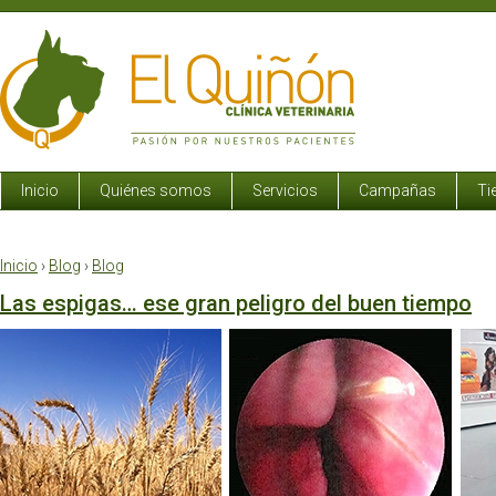
Inicio
Quiénes somos
Servicios
Campañas
Ti
Inicio
›
Blog
›
Blog
Las espigas… ese gran peligro del buen tiempo