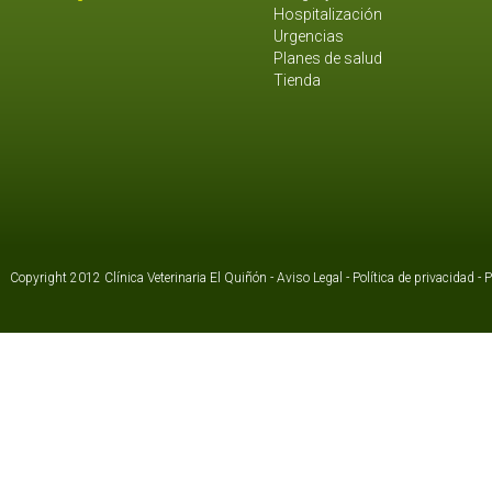
Hospitalización
Urgencias
Planes de salud
Tienda
Copyright 2012 Clínica Veterinaria El Quiñón -
Aviso Legal
-
Política de privacidad
-
P