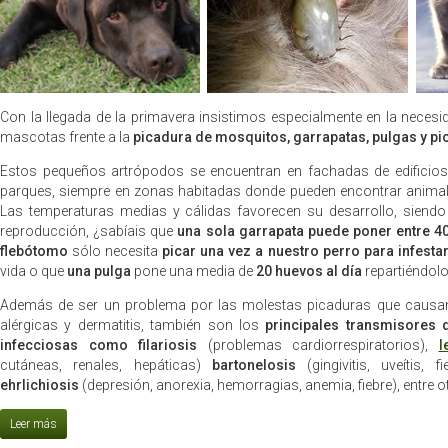
Con la llegada de la primavera insistimos especialmente en la necesi
mascotas frente a la
picadura de mosquitos, garrapatas, pulgas y pi
Estos pequeños artrópodos se encuentran en fachadas de edificios y
parques, siempre en zonas habitadas donde pueden encontrar animale
Las temperaturas medias y cálidas favorecen su desarrollo, siendo
reproducción, ¿sabíais que
una sola garrapata puede poner entre 4
flebótomo
sólo necesita
picar una vez a nuestro perro para infest
vida o que
una pulga
pone una media de
20 huevos al día
repartiéndolo
Además de ser un problema por las molestas picaduras que causa
alérgicas y dermatitis, también son los
principales transmisores
infecciosas como filariosis
(problemas cardiorrespiratorios),
l
cutáneas, renales, hepáticas)
bartonelosis
(gingivitis, uveítis, f
ehrlichiosis
(depresión, anorexia, hemorragias, anemia, fiebre), entre o