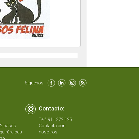
Síguenos:
Contacto:
Telf. 911 372 125
12 casos
Contacta con
quirúrgicas
nosotros
n y