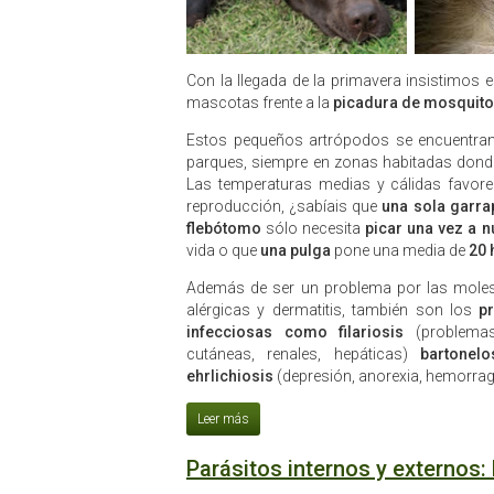
Con la llegada de la primavera insistimos 
mascotas frente a la
picadura de mosquitos
Estos pequeños artrópodos se encuentran e
parques, siempre en zonas habitadas donde
Las temperaturas medias y cálidas favore
reproducción, ¿sabíais que
una sola garra
flebótomo
sólo necesita
picar una vez a n
vida o que
una pulga
pone una media de
20 
Además de ser un problema por las mole
alérgicas y dermatitis, también son los
p
infecciosas como filariosis
(problemas 
cutáneas, renales, hepáticas)
bartonelo
ehrlichiosis
(depresión, anorexia, hemorragia
Parásitos internos y externos: