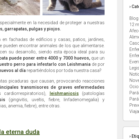
› Ca
Blog
especialmente en la necesidad de proteger a nuestras
12 m
, garrapatas, pulgas y piojos.
Afec
Alim
n fachadas de edificios y casas, patios, jardines,
Caso
 pueden encontrar animales de los que alimentarse.
Enfe
cen su desarrollo, siendo esta época ideal para su
Enfe
pata puede poner entre 4000 y 7000 huevos,
que un
Even
uestro perro para infestarlo con Leishmania
de por
Legi
huevos al día
repartiéndolos por toda nuestra casa?
Noti
Nov
stas picaduras que causan, provocando reacciones
Ocio
rincipales transmisores de graves enfermedades
Pará
cardiorrespiratorios),
leishmaniosis
(patologías
Pará
sis
(gingivitis, uveítis, fiebre, linfadenomegalia) y
Prev
s, anemia, fiebre), entre otras.
Viaja
 la eterna duda
› Eti