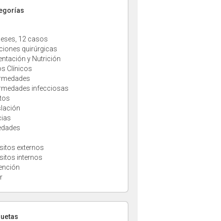
tegorías
eses, 12 casos
ciones quirúrgicas
entación y Nutrición
s Clínicos
rmedades
rmedades infecciosas
tos
slación
cias
edades
sitos externos
sitos internos
ención
r
quetas