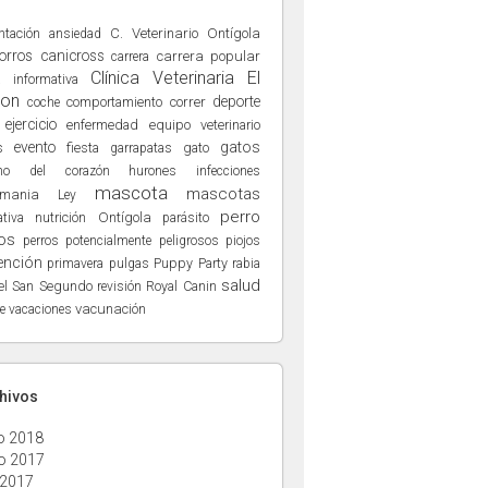
ntación
C. Veterinario Ontígola
ansiedad
orros
canicross
carrera popular
carrera
Clínica Veterinaria El
a informativa
ñon
deporte
comportamiento
correr
coche
ejercicio
enfermedad
equipo veterinario
evento
gatos
s
fiesta
gato
garrapatas
hurones
no del corazón
infecciones
mascota
mascotas
hmania
Ley
perro
nutrición
Ontígola
tiva
parásito
os
perros potencialmente peligrosos
piojos
ención
Puppy Party
primavera
pulgas
rabia
salud
el San Segundo
Royal Canin
revisión
vacunación
e
vacaciones
chivos
o 2018
o 2017
 2017