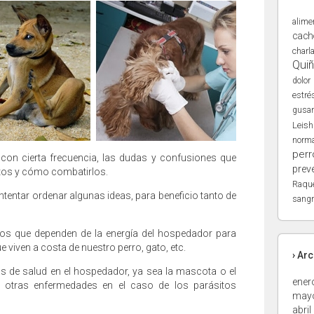
alime
cach
charl
Qui
dolor
estré
gusa
Leis
norma
perr
 con cierta frecuencia, las dudas y confusiones que
prev
sitos y cómo combatirlos.
Raqu
intentar ordenar algunas ideas, para beneficio tanto de
sangr
s que dependen de la energía del hospedador para
e viven a costa de nuestro perro, gato, etc.
› Ar
de salud en el hospedador, ya sea la mascota o el
ener
 otras enfermedades en el caso de los parásitos
may
abril