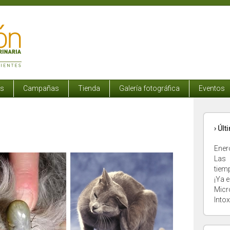
os
Campañas
Tienda
Galería fotográfica
Eventos
› Úl
Ener
Las 
tiem
¡Ya e
Micr
Into