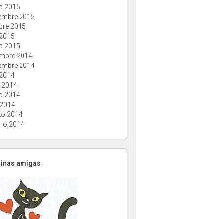
o 2016
embre 2015
bre 2015
 2015
o 2015
embre 2014
embre 2014
 2014
o 2014
o 2014
 2014
o 2014
ero 2014
ginas amigas