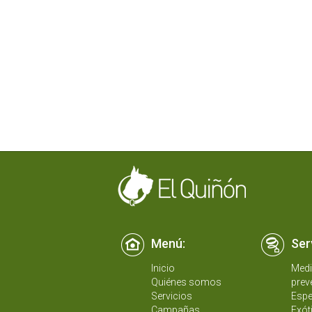
Menú:
Ser
Inicio
Medi
Quiénes somos
prev
Servicios
Espe
Campañas
Exót