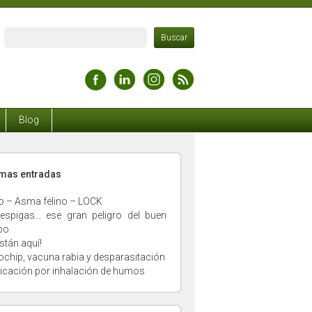
Blog
timas entradas
o – Asma felino – LOCK
espigas… ese gran peligro del buen
po
stán aquí!
ochip, vacuna rabia y desparasitación
xicación por inhalación de humos