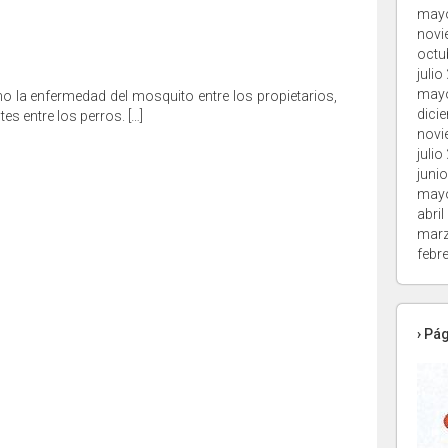
may
novi
octu
julio
may
 la enfermedad del mosquito entre los propietarios,
dici
s entre los perros. […]
novi
julio
juni
may
abril
marz
febr
› Pá