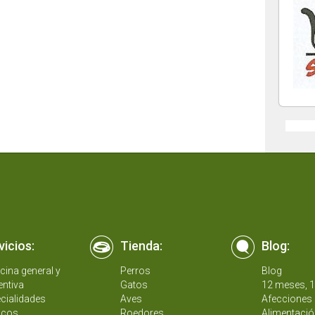
vicios:
Tienda:
Blog:
cina general y
Perros
Blog
entiva
Gatos
12 meses, 
cialidades
Aves
Afecciones 
icos
Roedores
Alimentació