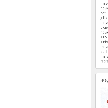
may
novi
octu
julio
may
dici
novi
julio
juni
may
abril
marz
febr
› Pá