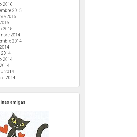
o 2016
embre 2015
bre 2015
 2015
o 2015
embre 2014
embre 2014
 2014
o 2014
o 2014
 2014
o 2014
ero 2014
ginas amigas