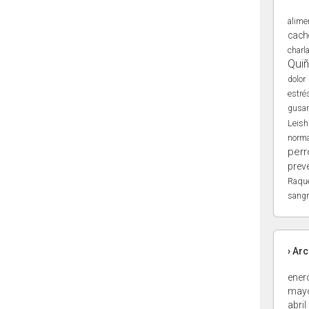
alime
cach
charl
Qui
dolor
estré
gusa
Leis
norma
perr
prev
Raqu
sangr
› Ar
ener
may
abril