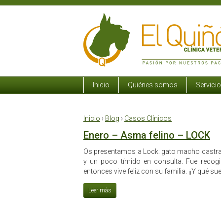
Inicio
Quiénes somos
Servici
Inicio
›
Blog
›
Casos Clínicos
Enero – Asma felino – LOCK
Os presentamos a Lock: gato macho castra
y un poco tímido en consulta. Fue recog
entonces vive feliz con su familia. ¡¡Y qué su