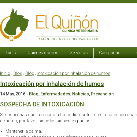
Inicio
Quiénes somos
Servicios
Campañas
Ti
Inicio
›
Blog
›
Blog
›
Intoxicación por inhalación de humos
Intoxicación por inhalación de humos
14 May, 2016
-
Blog
,
Enfermedades
,
Noticias
,
Prevención
SOSPECHA DE INTOXICACIÓN
Si sospechas que tu mascota ha podido sufrir, o está sufriendo una i
de humo, por favor, sigue las siguientes pautas:
Mantener la calma.