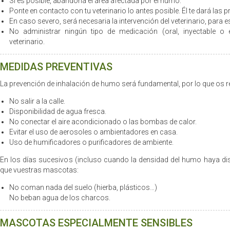
Si es posible, abandona el área afectada por el humo.
Ponte en contacto con tu veterinario lo antes posible. Él te dará la
En caso severo, será necesaria la intervención del veterinario, para es
No administrar ningún tipo de medicación (oral, inyectable o 
veterinario.
MEDIDAS PREVENTIVAS
La prevención de inhalación de humo será fundamental, por lo que o
No salir a la calle.
Disponibilidad de agua fresca.
No conectar el aire acondicionado o las bombas de calor.
Evitar el uso de aerosoles o ambientadores en casa.
Uso de humificadores o purificadores de ambiente.
En los días sucesivos (incluso cuando la densidad del humo haya 
que vuestras mascotas:
No coman nada del suelo (hierba, plásticos…)
No beban agua de los charcos.
MASCOTAS ESPECIALMENTE SENSIBLES