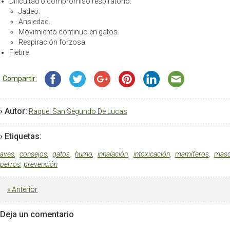
Dificultad o compromiso respiratorio.
Jadeo.
Ansiedad.
Movimiento continuo en gatos.
Respiración forzosa.
Fiebre.
Compartir:
› Autor:
Raquel San Segundo De Lucas
› Etiquetas:
aves
,
consejos
,
gatos
,
humo
,
inhalación
,
intoxicación
,
mamíferos
,
masc
perros
,
prevención
«
Anterior
Deja un comentario