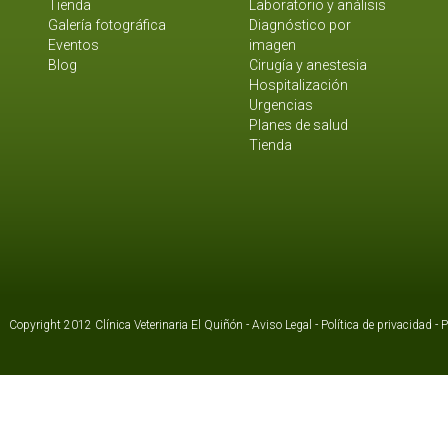
Tienda
Laboratorio y análisis
Galería fotográfica
Diagnóstico por
Eventos
imagen
Blog
Cirugía y anestesia
Hospitalización
Urgencias
Planes de salud
Tienda
Copyright 2012 Clínica Veterinaria El Quiñón -
Aviso Legal
-
Política de privacidad
-
P