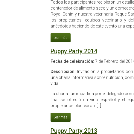
Todos los participantes recibieron un detall
contenedor de alimento seco y un comedero. 
Royal Canin y nuestra veterinaria Raque S
los propietarios, equipos veterinario y 
anécdotas haciendo de este evento una exper
Puppy Party 2014
Fecha de celebración:
7 de Febrero del 201
Descripción:
Invitación a propietarios co
una charla informativa sobre nutrición, com
vida.
La charla fue impartida por el delegado com
final se ofreció un vino español y el eq
propietarios plantearon. […]
Puppy Party 2013