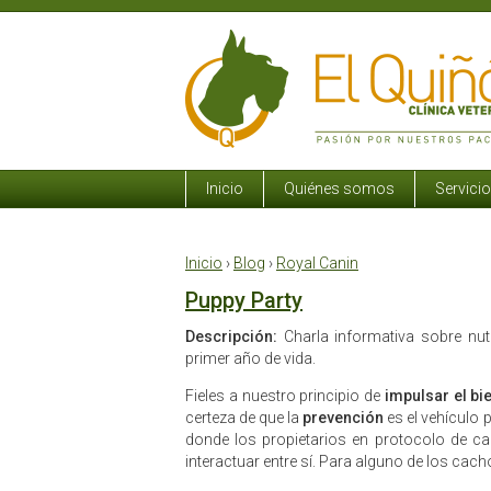
Inicio
Quiénes somos
Servici
Inicio
›
Blog
›
Royal Canin
Puppy Party
Descripción:
Charla informativa sobre nut
primer año de vida.
Fieles a nuestro principio de
impulsar el bi
certeza de que la
prevención
es el vehículo 
donde los propietarios en protocolo de ca
interactuar entre sí. Para alguno de los cach