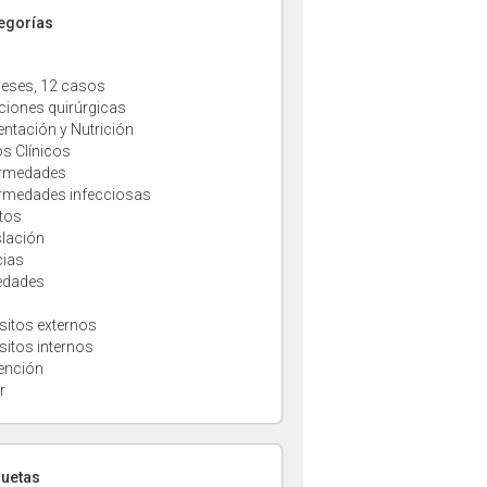
tegorías
eses, 12 casos
ciones quirúrgicas
entación y Nutrición
s Clínicos
rmedades
rmedades infecciosas
tos
slación
cias
edades
sitos externos
sitos internos
ención
r
quetas