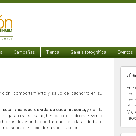
os
Campañas
Tienda
Galería fotográfica
Eventos
› Úl
Ener
rición, comportamiento y salud del cachorro en su
Las 
tiem
¡Ya e
enestar y calidad de vida de cada mascota,
y con la
Micr
para garantizar su salud, hemos celebrado este evento
Into
chorros, tuvieron la oportunidad de aclarar dudas e
orros supuso el inicio de su socialización.