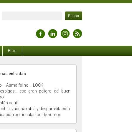
Blog
timas entradas
o – Asma felino – LOCK
espigas… ese gran peligro del buen
po
stán aquí!
ochip, vacuna rabia y desparasitación
xicación por inhalación de humos