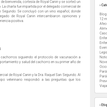
e de bienvenida, cortesía de Royal Canin y se sorteó un
› Ca
La charla fue impartida por el delegado comercial de
an Segundo. Se concluyó con un vino español, donde
Blog
delegado de Royal Canin intercambiaron opiniones y
12 m
iencia positiva.
Afec
Alim
Caso
Enfe
Enfe
Even
4
Legi
n cachorros siguiendo el protocolo de vacunación a
Noti
portamiento y salud del cachorro en su primer año de
Nov
Ocio
Pará
ercial de Royal Canin y la Dra. Raquel San Segundo. Al
Pará
uipo veterinario respondió a las preguntas que los
Prev
Viaja
› Eti