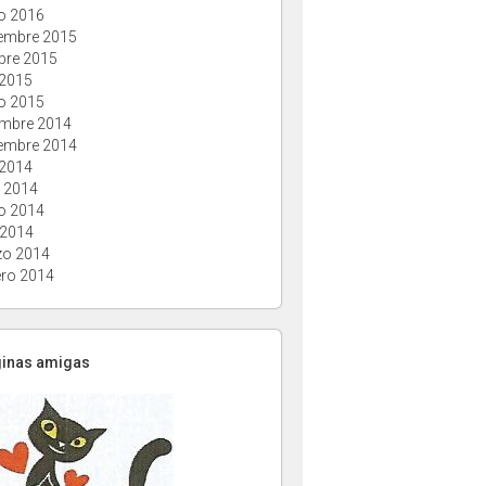
o 2016
embre 2015
bre 2015
 2015
o 2015
embre 2014
embre 2014
 2014
o 2014
o 2014
 2014
o 2014
ero 2014
ginas amigas