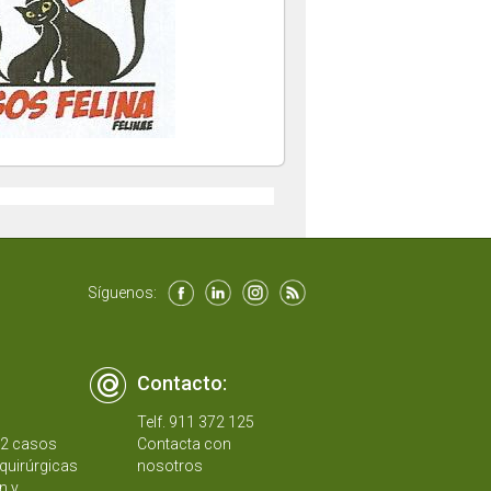
Síguenos:
Contacto:
Telf. 911 372 125
12 casos
Contacta con
quirúrgicas
nosotros
n y