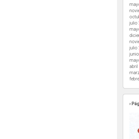
may
novi
octu
julio
may
dici
novi
julio
juni
may
abril
marz
febr
› Pá