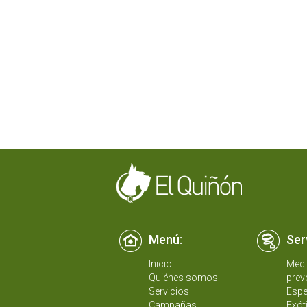
Menú:
Ser
Inicio
Medi
Quiénes somos
prev
Servicios
Espe
Campañas
Exót