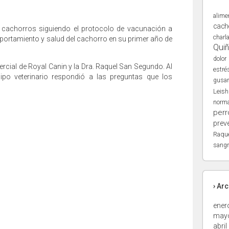
alime
cach
n cachorros siguiendo el protocolo de vacunación a
charl
portamiento y salud del cachorro en su primer año de
Qui
dolor
ercial de Royal Canin y la Dra. Raquel San Segundo. Al
estré
uipo veterinario respondió a las preguntas que los
gusa
Leis
norma
perr
prev
Raqu
sangr
› Ar
ener
may
abril