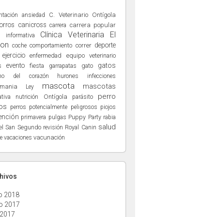
ntación
C. Veterinario Ontígola
ansiedad
orros
canicross
carrera popular
carrera
Clínica Veterinaria El
a informativa
ñon
deporte
comportamiento
correr
coche
ejercicio
enfermedad
equipo veterinario
evento
gatos
s
fiesta
gato
garrapatas
hurones
no del corazón
infecciones
mascota
mascotas
hmania
Ley
perro
nutrición
Ontígola
tiva
parásito
os
perros potencialmente peligrosos
piojos
ención
Puppy Party
primavera
pulgas
rabia
salud
el San Segundo
Royal Canin
revisión
vacunación
e
vacaciones
chivos
o 2018
o 2017
 2017