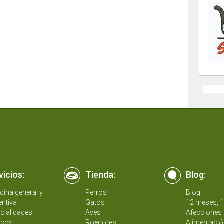
vicios:
Tienda:
Blog:
cina general y
Perros
Blog
entiva
Gatos
12 meses, 
cialidades
Aves
Afecciones 
icos
Roedores
Alimentació