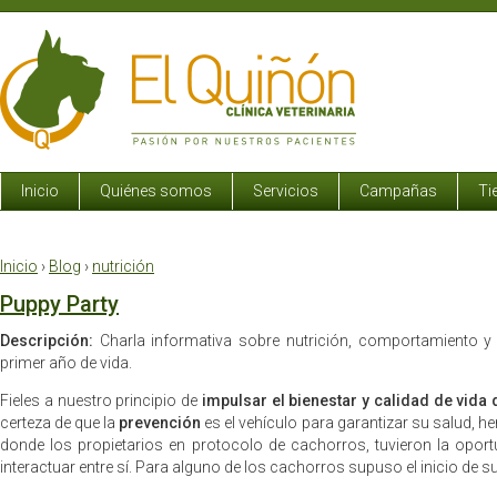
Inicio
Quiénes somos
Servicios
Campañas
Ti
Inicio
›
Blog
›
nutrición
Puppy Party
Descripción:
Charla informativa sobre nutrición, comportamiento y
primer año de vida.
Fieles a nuestro principio de
impulsar el bienestar y calidad de vida
certeza de que la
prevención
es el vehículo para garantizar su salud, 
donde los propietarios en protocolo de cachorros, tuvieron la opor
interactuar entre sí. Para alguno de los cachorros supuso el inicio de s