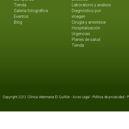
Tienda
Laboratorio y análisis
Galería fotográfica
Diagnóstico por
Eventos
imagen
Blog
Cirugía y anestesia
Hospitalización
Urgencias
Planes de salud
Tienda
Copyright 2012 Clínica Veterinaria El Quiñón -
Aviso Legal
-
Política de privacidad
-
P