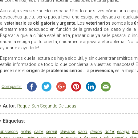
encontremos, es un hábito necesario después de cada paseo!
Aun así, a veces se pueden escapar! Por lo que si ves cómo una espiga 
sospechas que tu perro pueda tener una espiga ya clavada en cualquier 
al
veterinario
es
obligatoria y urgente.
Los
veterinarios
somos los
ú
el tratamiento adecuado en función de la gravedad del caso y de la
Esperar a que la clínica esté abierta, pensar que ya se le pasará, o in
sacar la espiga por tu cuenta, únicamente agravará el problema. ¡No 
ayudarte a ayudarle!
Esperamos que la lectura os haya sido útil, y sin querer transmitiros
estéis informados de todo lo que concierna a vuestras mascotas! E
pueden ser el
origen
de
problemas serios.
La
prevención,
es la mejor
Compartir:
› Autor:
Raquel San Segundo De Lucas
› Etiquetas:
abscesos
,
axilas
,
calor
,
cereal
,
clavarse
,
daño
,
dedos
,
dolor
,
espiga
,
inf
orejas
,
paseo
,
peligro
,
prepucio
,
primavera
,
pulmones
,
punta
,
revisión
,
uñas