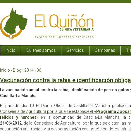
Inicio
Quiénes somos
Servicios
Campañas
Ti
Inicio
›
Blog
›
2014
›
06
Vacunación contra la rabia e identificación oblig
La vacunación anual contra la rabia, identificación de perros gatos
Castilla-La Mancha.
El pasado día 10 El Diario Oficial de Castilla-La Mancha publicó 
Consejería de Agricultura por la que se establece el
«Programa Zoosani
félidos y hurones»
en la comunidad de Castilla-La Mancha, la 
21/06/2012,
de la Consejería de Agricultura, por la que se dictan las 
vacunación antirrábica y la desparasitación equinocócica de los cánid