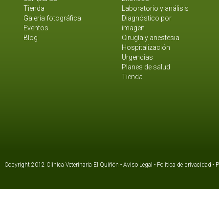
Tienda
Laboratorio y análisis
Galería fotográfica
Diagnóstico por
Eventos
imagen
Blog
Cirugía y anestesia
Hospitalización
Urgencias
Planes de salud
Tienda
Copyright 2012 Clínica Veterinaria El Quiñón -
Aviso Legal
-
Política de privacidad
-
P