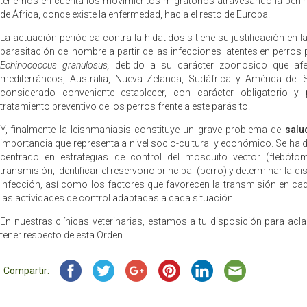
tenemos en cuenta los movimientos migratorios atravesando la peníns
de África, donde existe la enfermedad, hacia el resto de Europa.
La actuación periódica contra la hidatidosis tiene su justificación en l
parasitación del hombre a partir de las infecciones latentes en perro
Echinococcus granulosus,
debido a su carácter zoonosico que af
mediterráneos, Australia, Nueva Zelanda, Sudáfrica y América del 
considerado conveniente establecer, con carácter obligatorio y p
tratamiento preventivo de los perros frente a este parásito.
Y, finalmente la leishmaniasis constituye un grave problema de
salu
importancia que representa a nivel socio-cultural y económico. Se ha
centrado en estrategias de control del mosquito vector (flebóto
transmisión, identificar el reservorio principal (perro) y determinar la di
infección, así como los factores que favorecen la transmisión en cada 
las actividades de control adaptadas a cada situación.
En nuestras clínicas veterinarias, estamos a tu disposición para ac
tener respecto de esta Orden.
Compartir: