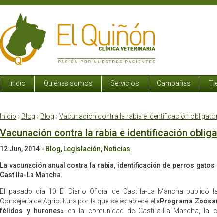
Inicio
Quiénes somos
Servicios
Campañas
Ti
Inicio
›
Blog
›
Blog
›
Vacunación contra la rabia e identificación obligato
Vacunación contra la rabia e identificación oblig
12 Jun, 2014
-
Blog
,
Legislación
,
Noticias
La vacunación anual contra la rabia, identificación de perros gatos
Castilla-La Mancha.
El pasado día 10 El Diario Oficial de Castilla-La Mancha publicó 
Consejería de Agricultura por la que se establece el
«Programa Zoosani
félidos y hurones»
en la comunidad de Castilla-La Mancha, la 