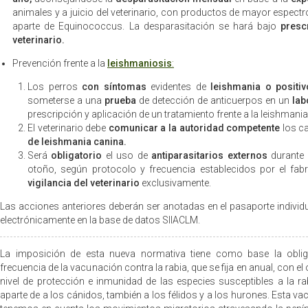
animales y a juicio del veterinario, con productos de mayor espec
aparte de Equinococcus. La desparasitación se hará bajo
presc
veterinario.
Prevención frente a la
leishmaniosis
:
Los perros
con síntomas
evidentes de
leishmania o positiv
someterse a una
prueba
de detección de anticuerpos en un
lab
prescripción y aplicación de un tratamiento frente a la leishmania
El veterinario debe
comunicar a la autoridad competente
los c
de leishmania canina.
Será
obligatorio
el uso de
antiparasitarios externos
durante 
otoño, según protocolo y frecuencia establecidos por el fabr
vigilancia del veterinario
exclusivamente.
Las acciones anteriores deberán ser anotadas en el pasaporte individu
electrónicamente en la base de datos SIIACLM.
La imposición de esta nueva normativa tiene como base la oblig
frecuencia de la vacunación contra la rabia, que se fija en anual, con el
nivel de protección e inmunidad de las especies susceptibles a la ra
aparte de a los cánidos, también a los félidos y a los hurones. Esta va