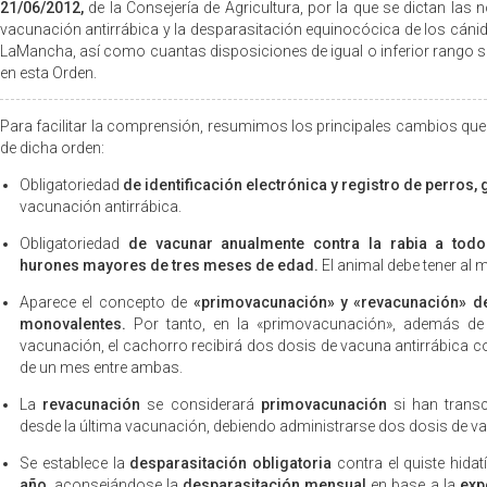
21/06/2012,
de la Consejería de Agricultura, por la que se dictan las 
vacunación antirrábica y la desparasitación equinocócica de los cáni
LaMancha, así como cuantas disposiciones de igual o inferior rango s
en esta Orden.
Para facilitar la comprensión, resumimos los principales cambios que
de dicha orden:
Obligatoriedad
de identificación electrónica y registro de perros,
vacunación antirrábica.
Obligatoriedad
de vacunar anualmente contra la rabia a todo
hurones mayores de tres meses de edad.
El animal debe tener al
Aparece el concepto de
«primovacunación» y «revacunación» d
monovalentes.
Por tanto, en la «primovacunación», además de 
vacunación, el cachorro recibirá dos dosis de vacuna antirrábica
de un mes entre ambas.
La
revacunación
se considerará
primovacunación
si han trans
desde la última vacunación, debiendo administrarse dos dosis de 
Se establece la
desparasitación obligatoria
contra el quiste hida
año,
aconsejándose la
desparasitación mensual
en base a la
exp