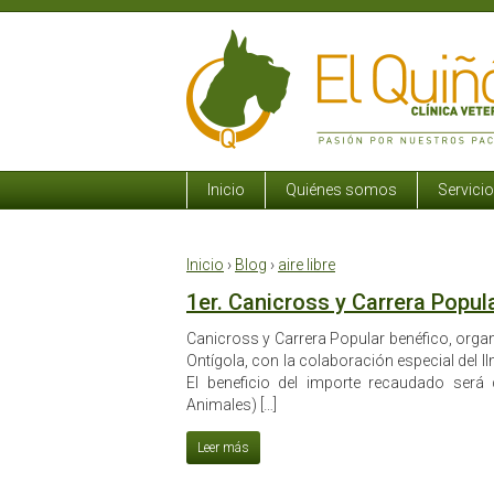
Inicio
Quiénes somos
Servici
Inicio
›
Blog
›
aire libre
1er. Canicross y Carrera Popula
Canicross y Carrera Popular benéfico, organi
Ontígola, con la colaboración especial del I
El beneficio del importe recaudado será 
Animales) […]