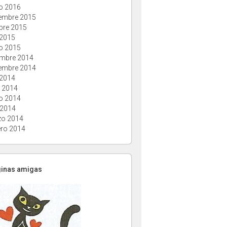
o 2016
embre 2015
bre 2015
 2015
o 2015
embre 2014
embre 2014
 2014
o 2014
o 2014
 2014
o 2014
ero 2014
ginas amigas