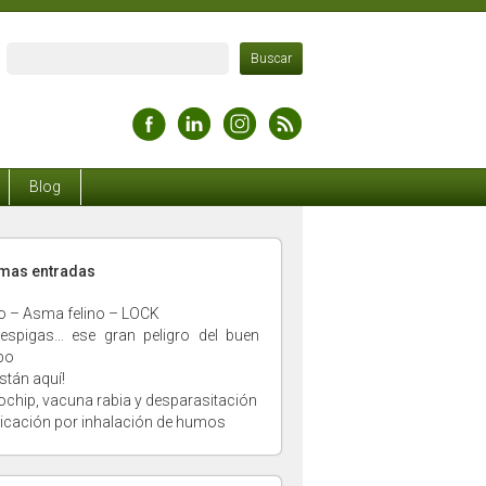
Blog
timas entradas
o – Asma felino – LOCK
espigas… ese gran peligro del buen
po
stán aquí!
ochip, vacuna rabia y desparasitación
xicación por inhalación de humos