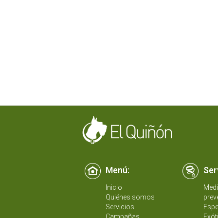
Menú:
Ser
Inicio
Medi
Quiénes somos
prev
Servicios
Espe
Campañas
Exót