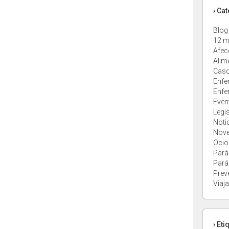
› Ca
Blog
12 m
Afec
Alim
Caso
Enfe
Enfe
Even
Legi
Noti
Nov
Ocio
Pará
Pará
Prev
Viaja
› Eti