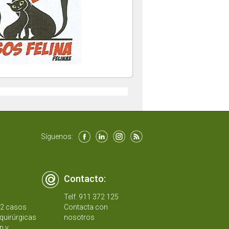
Síguenos:
Contacto:
Telf. 911 372 125
12 casos
Contacta con
quirúrgicas
nosotros
n y