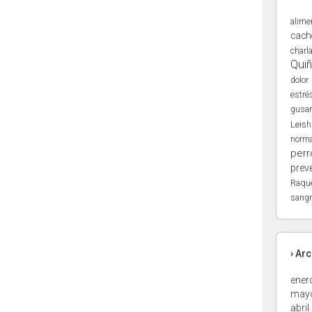
alime
cach
charl
Qui
dolor
estré
gusa
Leis
norma
perr
prev
Raqu
sangr
› Ar
ener
may
abril