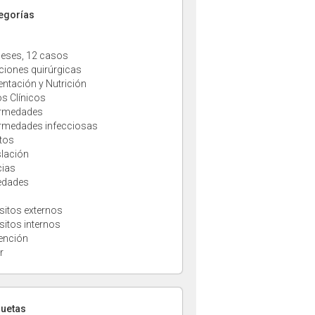
tegorías
eses, 12 casos
ciones quirúrgicas
entación y Nutrición
s Clínicos
rmedades
rmedades infecciosas
tos
slación
cias
edades
sitos externos
sitos internos
ención
r
quetas