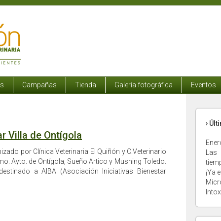
os
Campañas
Tienda
Galería fotográfica
Eventos
› Úl
r Villa de Ontígola
Ener
zado por Clínica Veterinaria El Quiñón y C.Veterinario
Las 
lmo. Ayto. de Ontígola, Sueño Artico y Mushing Toledo.
tiem
destinado a AIBA (Asociación Iniciativas Bienestar
¡Ya e
Micr
Into