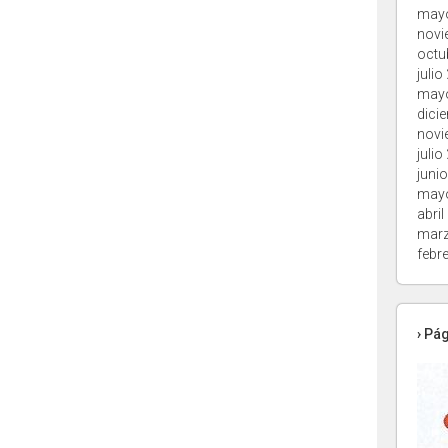
may
novi
octu
julio
may
dici
novi
julio
juni
may
abril
marz
febr
› Pá