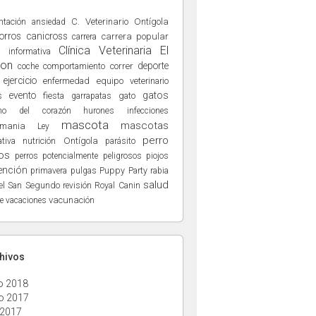
ntación
C. Veterinario Ontígola
ansiedad
orros
canicross
carrera popular
carrera
Clínica Veterinaria El
a informativa
ñon
deporte
comportamiento
correr
coche
ejercicio
enfermedad
equipo veterinario
evento
gatos
s
fiesta
gato
garrapatas
hurones
no del corazón
infecciones
mascota
mascotas
hmania
Ley
perro
nutrición
Ontígola
tiva
parásito
os
perros potencialmente peligrosos
piojos
ención
Puppy Party
primavera
pulgas
rabia
salud
el San Segundo
Royal Canin
revisión
vacunación
e
vacaciones
chivos
o 2018
o 2017
 2017