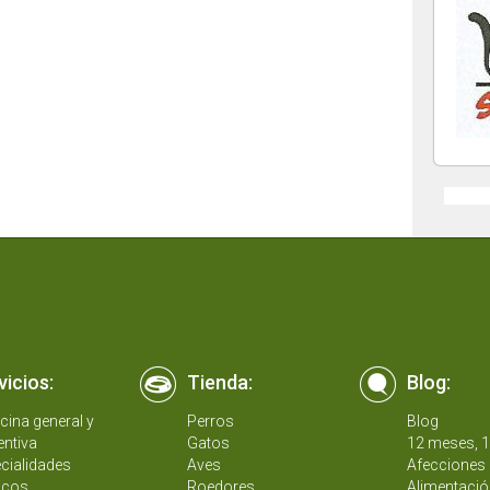
vicios:
Tienda:
Blog:
cina general y
Perros
Blog
entiva
Gatos
12 meses, 
cialidades
Aves
Afecciones 
icos
Roedores
Alimentació