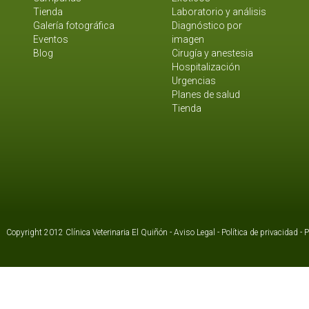
Tienda
Laboratorio y análisis
Galería fotográfica
Diagnóstico por
Eventos
imagen
Blog
Cirugía y anestesia
Hospitalización
Urgencias
Planes de salud
Tienda
Copyright 2012 Clínica Veterinaria El Quiñón -
Aviso Legal
-
Política de privacidad
-
P