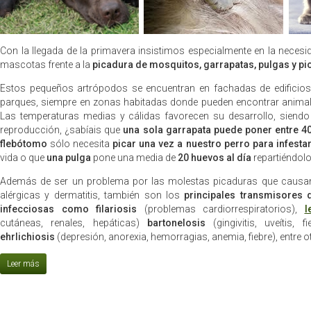
Con la llegada de la primavera insistimos especialmente en la necesi
mascotas frente a la
picadura de mosquitos, garrapatas, pulgas y pi
Estos pequeños artrópodos se encuentran en fachadas de edificios y
parques, siempre en zonas habitadas donde pueden encontrar animale
Las temperaturas medias y cálidas favorecen su desarrollo, siendo
reproducción, ¿sabíais que
una sola garrapata puede poner entre 4
flebótomo
sólo necesita
picar una vez a nuestro perro para infest
vida o que
una pulga
pone una media de
20 huevos al día
repartiéndolo
Además de ser un problema por las molestas picaduras que causa
alérgicas y dermatitis, también son los
principales transmisores
infecciosas como filariosis
(problemas cardiorrespiratorios),
l
cutáneas, renales, hepáticas)
bartonelosis
(gingivitis, uveítis, f
ehrlichiosis
(depresión, anorexia, hemorragias, anemia, fiebre), entre o