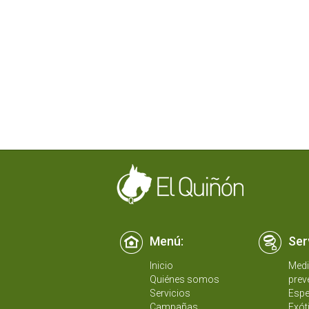
Menú:
Ser
Inicio
Medi
Quiénes somos
prev
Servicios
Espe
Campañas
Exót