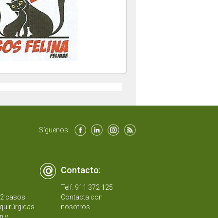
Síguenos:
Contacto:
Telf. 911 372 125
12 casos
Contacta con
quirúrgicas
nosotros
n y