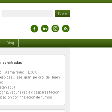
Blog
timas entradas
o – Asma felino – LOCK
espigas… ese gran peligro del buen
po
stán aquí!
ochip, vacuna rabia y desparasitación
xicación por inhalación de humos