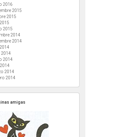
o 2016
embre 2015
bre 2015
 2015
o 2015
embre 2014
embre 2014
 2014
o 2014
o 2014
 2014
o 2014
ero 2014
ginas amigas