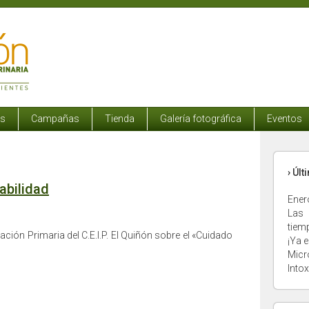
os
Campañas
Tienda
Galería fotográfica
Eventos
› Úl
abilidad
Ener
Las 
tiem
ción Primaria del C.E.I.P. El Quiñón sobre el «Cuidado
¡Ya e
Micr
Into