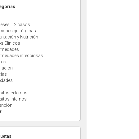
tegorías
eses, 12 casos
ciones quirúrgicas
entación y Nutrición
s Clínicos
rmedades
rmedades infecciosas
tos
slación
cias
edades
sitos externos
sitos internos
ención
r
quetas