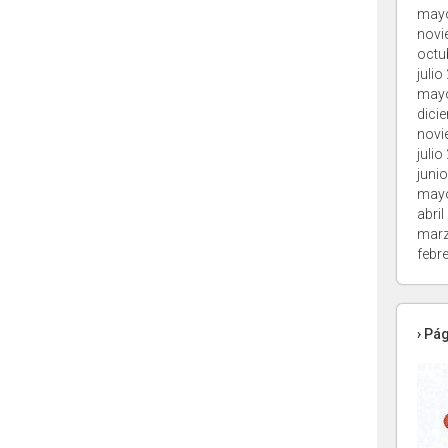
may
novi
octu
julio
may
dici
novi
julio
juni
may
abril
marz
febr
› Pá