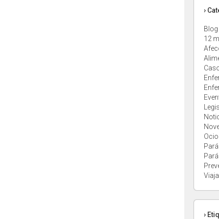
› Ca
Blog
12 m
Afec
Alim
Caso
Enfe
Enfe
Even
Legi
Noti
Nov
Ocio
Pará
Pará
Prev
Viaja
› Eti