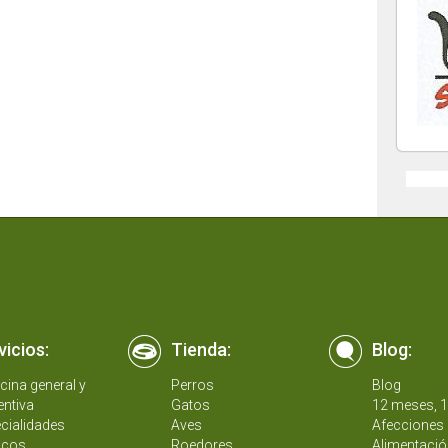
vicios:
Tienda:
Blog:
cina general y
Perros
Blog
entiva
Gatos
12 meses, 
cialidades
Aves
Afecciones 
icos
Roedores
Alimentació