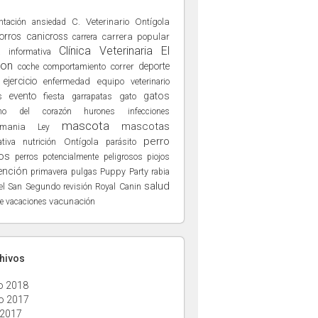
ntación
C. Veterinario Ontígola
ansiedad
orros
canicross
carrera popular
carrera
Clínica Veterinaria El
a informativa
ñon
deporte
comportamiento
correr
coche
ejercicio
enfermedad
equipo veterinario
evento
gatos
s
fiesta
gato
garrapatas
hurones
no del corazón
infecciones
mascota
mascotas
hmania
Ley
perro
nutrición
Ontígola
tiva
parásito
os
perros potencialmente peligrosos
piojos
ención
Puppy Party
primavera
pulgas
rabia
salud
el San Segundo
Royal Canin
revisión
vacunación
e
vacaciones
chivos
o 2018
o 2017
 2017