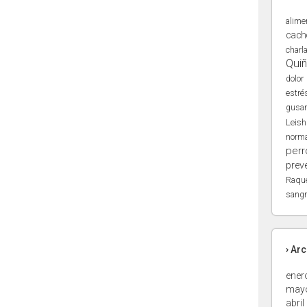
alime
cach
charl
Qui
dolor
estré
gusa
Leis
norma
perr
prev
Raqu
sangr
› Ar
ener
may
abril