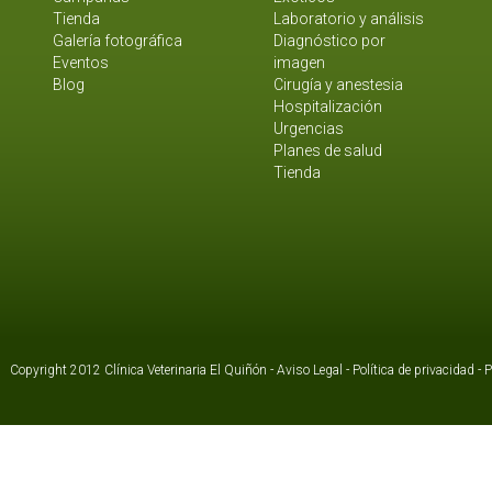
Tienda
Laboratorio y análisis
Galería fotográfica
Diagnóstico por
Eventos
imagen
Blog
Cirugía y anestesia
Hospitalización
Urgencias
Planes de salud
Tienda
Copyright 2012 Clínica Veterinaria El Quiñón -
Aviso Legal
-
Política de privacidad
-
P