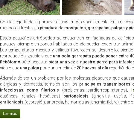
Con la llegada de la primavera insistimos especialmente en la necesi
mascotas frente a la
picadura de mosquitos, garrapatas, pulgas y pi
Estos pequeños artrópodos se encuentran en fachadas de edificios y
parques, siempre en zonas habitadas donde pueden encontrar animale
Las temperaturas medias y cálidas favorecen su desarrollo, siendo
reproducción, ¿sabíais que
una sola garrapata puede poner entre 4
flebótomo
sólo necesita
picar una vez a nuestro perro para infest
vida o que
una pulga
pone una media de
20 huevos al día
repartiéndolo
Además de ser un problema por las molestas picaduras que causa
alérgicas y dermatitis, también son los
principales transmisores
infecciosas como filariosis
(problemas cardiorrespiratorios),
l
cutáneas, renales, hepáticas)
bartonelosis
(gingivitis, uveítis, f
ehrlichiosis
(depresión, anorexia, hemorragias, anemia, fiebre), entre o