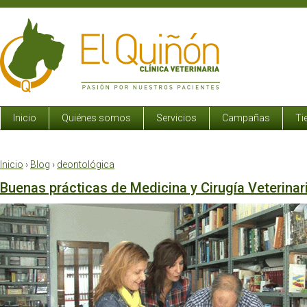
Inicio
Quiénes somos
Servicios
Campañas
Ti
Inicio
›
Blog
›
deontológica
Buenas prácticas de Medicina y Cirugía Veterinar