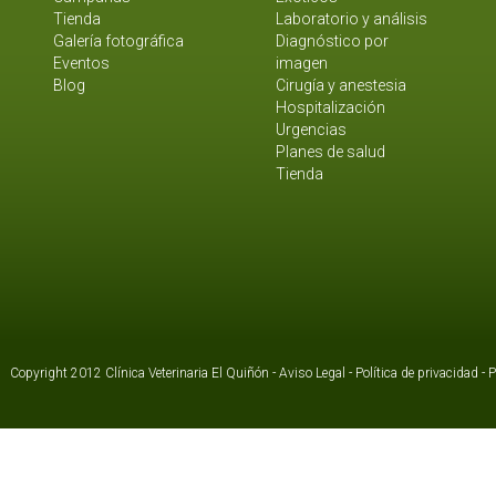
Tienda
Laboratorio y análisis
Galería fotográfica
Diagnóstico por
Eventos
imagen
Blog
Cirugía y anestesia
Hospitalización
Urgencias
Planes de salud
Tienda
Copyright 2012 Clínica Veterinaria El Quiñón -
Aviso Legal
-
Política de privacidad
-
P