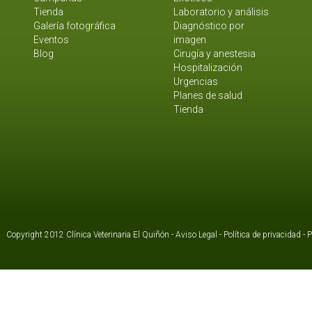
Tienda
Laboratorio y análisis
Galería fotográfica
Diagnóstico por
Eventos
imagen
Blog
Cirugía y anestesia
Hospitalización
Urgencias
Planes de salud
Tienda
Copyright 2012 Clínica Veterinaria El Quiñón -
Aviso Legal
-
Política de privacidad
-
P