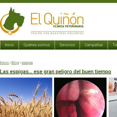
Inicio
Quiénes somos
Servicios
Campañas
Ti
Inicio
›
Blog
›
espiga
Las espigas… ese gran peligro del buen tiempo