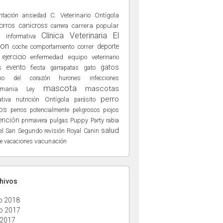
ntación
C. Veterinario Ontígola
ansiedad
orros
canicross
carrera popular
carrera
Clínica Veterinaria El
a informativa
ñon
deporte
comportamiento
correr
coche
ejercicio
enfermedad
equipo veterinario
evento
gatos
s
fiesta
gato
garrapatas
hurones
no del corazón
infecciones
mascota
mascotas
hmania
Ley
perro
nutrición
Ontígola
tiva
parásito
os
perros potencialmente peligrosos
piojos
ención
Puppy Party
primavera
pulgas
rabia
salud
el San Segundo
Royal Canin
revisión
vacunación
e
vacaciones
chivos
o 2018
o 2017
 2017