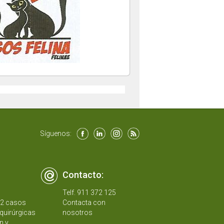
Síguenos:
Contacto:
Telf. 911 372 125
12 casos
Contacta con
quirúrgicas
nosotros
n y