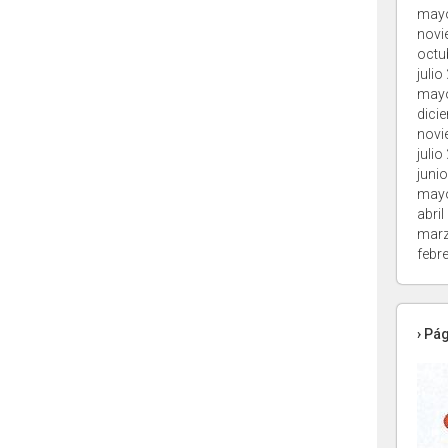
may
novi
octu
julio
may
dici
novi
julio
juni
may
abril
marz
febr
› Pá