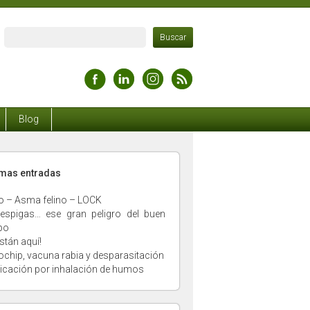
Blog
timas entradas
o – Asma felino – LOCK
espigas… ese gran peligro del buen
po
stán aquí!
ochip, vacuna rabia y desparasitación
xicación por inhalación de humos