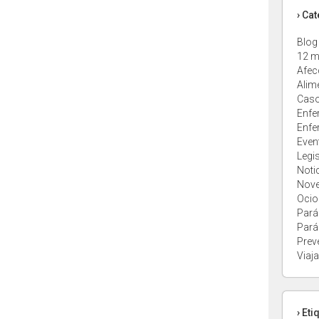
› Ca
Blog
12 m
Afec
Alim
Caso
Enfe
Enfe
Even
Legi
Noti
Nov
Ocio
Pará
Pará
Prev
Viaja
› Eti