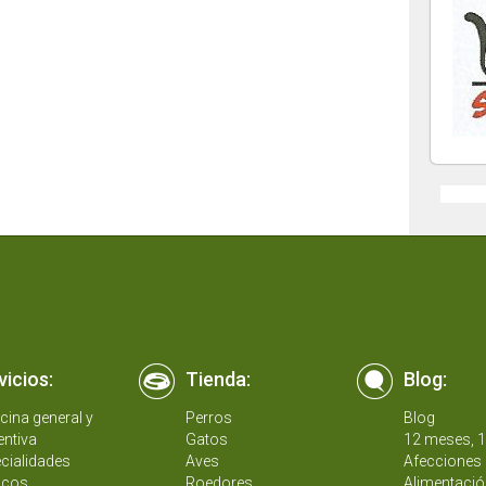
vicios:
Tienda:
Blog:
cina general y
Perros
Blog
entiva
Gatos
12 meses, 
cialidades
Aves
Afecciones 
icos
Roedores
Alimentació