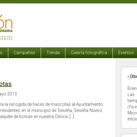
os
Campañas
Tienda
Galería fotográfica
Eventos
› Úl
otas
Ener
ayo 2013
Las 
tiem
 la recogida de heces de mascotas al Ayuntamiento
¡Ya e
residentes en el municipio de Seseña, Seseña Nuevo,
Micr
aquete de bolsas en nuestra Clínica. […]
Into