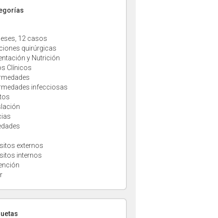
tegorías
eses, 12 casos
ciones quirúrgicas
entación y Nutrición
s Clínicos
rmedades
rmedades infecciosas
tos
slación
cias
edades
sitos externos
sitos internos
ención
r
quetas