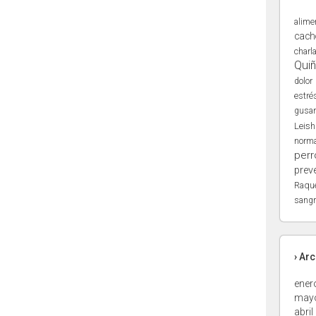
alime
cach
charl
Qui
dolor
estré
gusa
Leis
norma
perr
prev
Raqu
sangr
› Ar
ener
may
abril