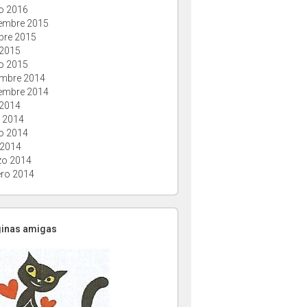
o 2016
embre 2015
bre 2015
 2015
o 2015
embre 2014
embre 2014
 2014
o 2014
o 2014
 2014
o 2014
ero 2014
ginas amigas