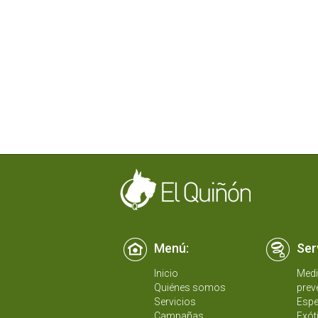
Menú:
Ser
Inicio
Medi
Quiénes somos
prev
Servicios
Espe
Campañas
Exót