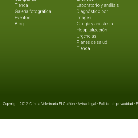
Tienda
Laboratorio y análisis
Galería fotográfica
Diagnóstico por
Eventos
imagen
Blog
Cirugía y anestesia
Hospitalización
Urgencias
Planes de salud
Tienda
Copyright 2012 Clínica Veterinaria El Quiñón -
Aviso Legal
-
Política de privacidad
-
P