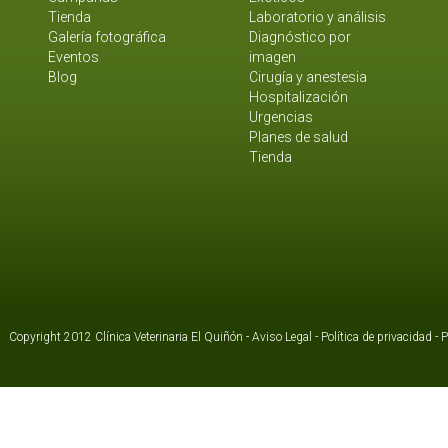
Tienda
Laboratorio y análisis
Galería fotográfica
Diagnóstico por
Eventos
imagen
Blog
Cirugía y anestesia
Hospitalización
Urgencias
Planes de salud
Tienda
Copyright 2012 Clínica Veterinaria El Quiñón -
Aviso Legal
-
Política de privacidad
-
P