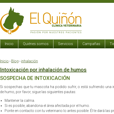
Inicio
Quiénes somos
Servicios
Campañas
Ti
Inicio
›
Blog
›
inhalación
Intoxicación por inhalación de humos
SOSPECHA DE INTOXICACIÓN
Si sospechas que tu mascota ha podido sufrir, o está sufriendo una i
de humo, por favor, sigue las siguientes pautas:
Mantener la calma.
Si es posible, abandona el área afectada por el humo.
Ponte en contacto con tu veterinario lo antes posible. Él te dará la