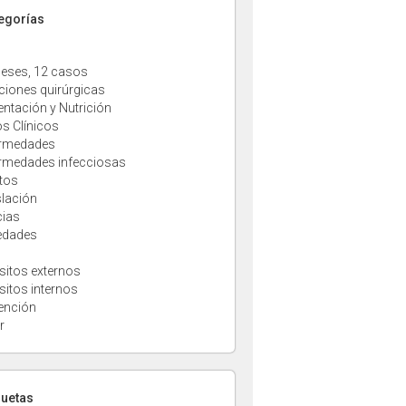
tegorías
eses, 12 casos
ciones quirúrgicas
entación y Nutrición
s Clínicos
rmedades
rmedades infecciosas
tos
slación
cias
edades
sitos externos
sitos internos
ención
r
quetas