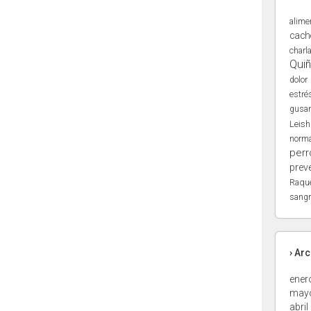
alime
cach
charl
Qui
dolor
estré
gusa
Leis
norma
perr
prev
Raqu
sangr
› Ar
ener
may
abril