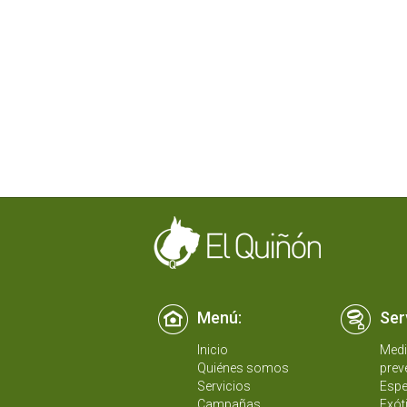
Menú:
Ser
Inicio
Medi
Quiénes somos
prev
Servicios
Espe
Campañas
Exót