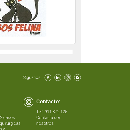
Síguenos:
Contacto:
Telf. 911 372 125
12 casos
Contacta con
quirúrgicas
nosotros
n y