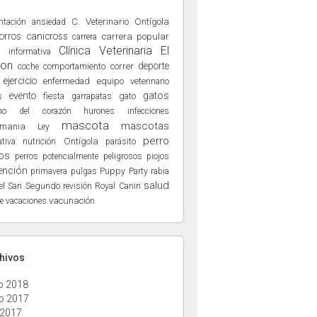
ntación
C. Veterinario Ontígola
ansiedad
orros
canicross
carrera popular
carrera
Clínica Veterinaria El
a informativa
ñon
deporte
comportamiento
correr
coche
ejercicio
enfermedad
equipo veterinario
evento
gatos
s
fiesta
gato
garrapatas
hurones
no del corazón
infecciones
mascota
mascotas
hmania
Ley
perro
nutrición
Ontígola
tiva
parásito
os
perros potencialmente peligrosos
piojos
ención
Puppy Party
primavera
pulgas
rabia
salud
el San Segundo
Royal Canin
revisión
vacunación
e
vacaciones
chivos
o 2018
o 2017
 2017