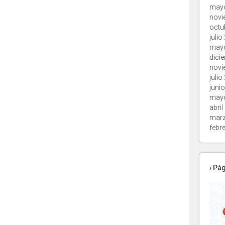
may
novi
octu
julio
may
dici
novi
julio
juni
may
abril
marz
febr
› Pá