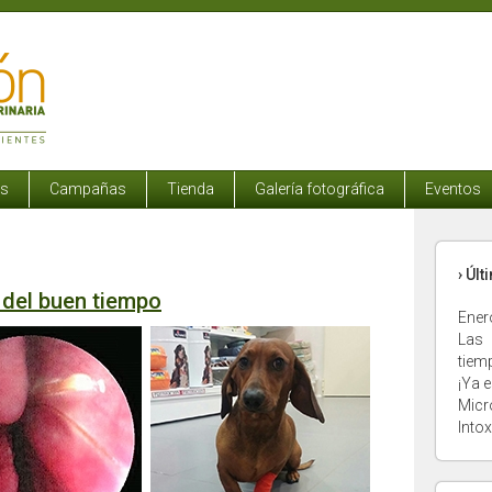
os
Campañas
Tienda
Galería fotográfica
Eventos
› Úl
 del buen tiempo
Ener
Las 
tiem
¡Ya e
Micr
Into