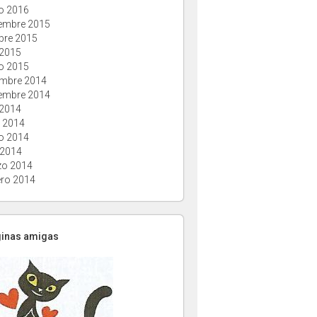
o 2016
embre 2015
bre 2015
 2015
o 2015
embre 2014
embre 2014
 2014
o 2014
o 2014
 2014
o 2014
ero 2014
ginas amigas