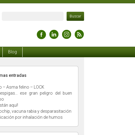
Blog
timas entradas
o – Asma felino – LOCK
espigas… ese gran peligro del buen
po
stán aquí!
ochip, vacuna rabia y desparasitación
xicación por inhalación de humos