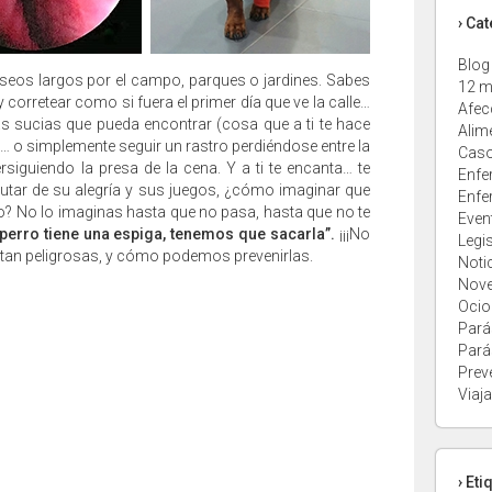
› Ca
Blog
 paseos largos por el campo, parques o jardines. Sabes
12 m
y corretear como si fuera el primer día que ve la calle…
Afec
s sucias que pueda encontrar (cosa que a ti te hace
Alim
e)… o simplemente seguir un rastro perdiéndose entre la
Caso
rsiguiendo la presa de la cena. Y a ti te encanta… te
Enfe
rutar de su alegría y sus juegos, ¿cómo imaginar que
Enfe
o? No lo imaginas hasta que no pasa, hasta que no te
Even
 perro tiene una espiga, tenemos que sacarla”.
¡¡¡No
Legi
 tan peligrosas, y cómo podemos prevenirlas.
Noti
Nov
Ocio
Pará
Pará
Prev
Viaja
› Eti