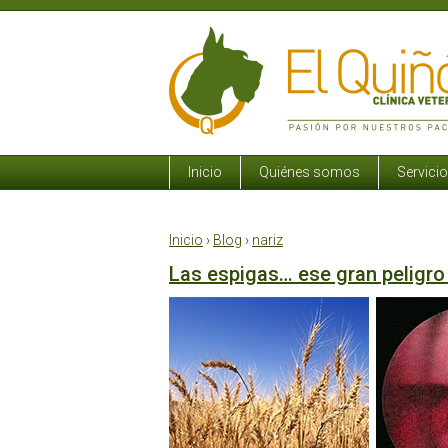
Inicio
Quiénes somos
Servici
Inicio
›
Blog
›
nariz
Las espigas… ese gran peligro