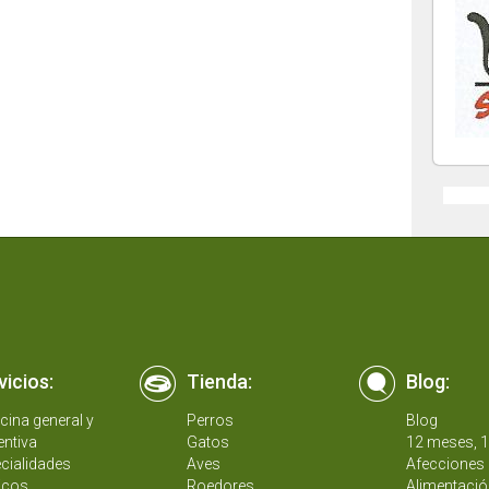
vicios:
Tienda:
Blog:
cina general y
Perros
Blog
entiva
Gatos
12 meses, 
cialidades
Aves
Afecciones 
icos
Roedores
Alimentació