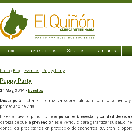
Inicio
Quiénes somos
Servicios
Campañas
Ti
Inicio
›
Blog
›
Eventos
›
Puppy Party
Puppy Party
31 May, 2014
-
Eventos
Descripción:
Charla informativa sobre nutrición, comportamiento y
primer año de vida.
Fieles a nuestro principio de
impulsar el bienestar y calidad de vida
certeza de que la
prevención
es el vehículo para garantizar su salud, 
donde los propietarios en protocolo de cachorros, tuvieron la opor