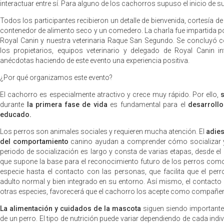
interactuar entre sí. Para alguno de los cachorros supuso el inicio de s
Todos los participantes recibieron un detalle de bienvenida, cortesía d
contenedor de alimento seco y un comedero. La charla fue impartida p
Royal Canin y nuestra veterinaria Raque San Segundo. Se concluyó 
los propietarios, equipos veterinario y delegado de Royal Canin i
anécdotas haciendo de este evento una experiencia positiva.
¿Por qué organizamos este evento?
El cachorro es especialmente atractivo y crece muy rápido. Por ello,
durante
la primera fase de vida
es fundamental para el
desarrollo
educado.
Los perros son animales sociales y requieren mucha atención. El
adies
del comportamiento
canino ayudan a comprender cómo socializar y
periodo de socialización es largo y consta de varias etapas, desde e
que supone la base para el reconocimiento futuro de los perros c
especie hasta el contacto con las personas, que facilita que el perr
adulto normal y bien integrado en su entorno. Así mismo, el contacto
otras especies, favorecerá que el cachorro los acepte como compañer
La alimentación y cuidados de la mascota
siguen siendo importantes
de un perro. El tipo de nutrición puede variar dependiendo de cada indi