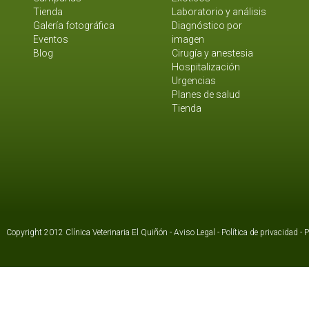
Tienda
Laboratorio y análisis
Galería fotográfica
Diagnóstico por
Eventos
imagen
Blog
Cirugía y anestesia
Hospitalización
Urgencias
Planes de salud
Tienda
Copyright 2012 Clínica Veterinaria El Quiñón -
Aviso Legal
-
Política de privacidad
-
P