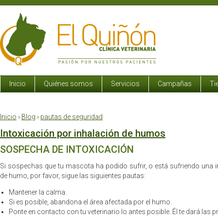
Inicio
Quiénes somos
Servicios
Campañas
Ti
Inicio
›
Blog
›
pautas de seguridad
Intoxicación por inhalación de humos
SOSPECHA DE INTOXICACIÓN
Si sospechas que tu mascota ha podido sufrir, o está sufriendo una i
de humo, por favor, sigue las siguientes pautas:
Mantener la calma.
Si es posible, abandona el área afectada por el humo.
Ponte en contacto con tu veterinario lo antes posible. Él te dará la