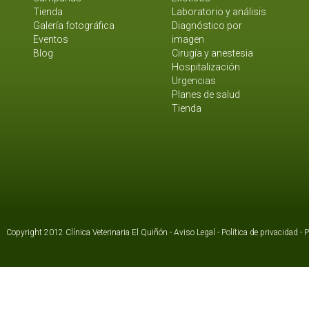
Tienda
Laboratorio y análisis
Galería fotográfica
Diagnóstico por
Eventos
imagen
Blog
Cirugía y anestesia
Hospitalización
Urgencias
Planes de salud
Tienda
Copyright 2012 Clínica Veterinaria El Quiñón -
Aviso Legal
-
Política de privacidad
-
P