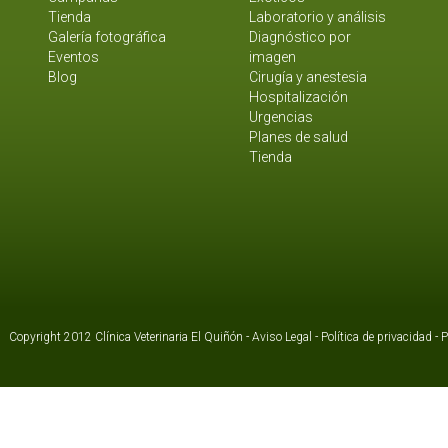
Tienda
Laboratorio y análisis
Galería fotográfica
Diagnóstico por
Eventos
imagen
Blog
Cirugía y anestesia
Hospitalización
Urgencias
Planes de salud
Tienda
Copyright 2012 Clínica Veterinaria El Quiñón -
Aviso Legal
-
Política de privacidad
-
P