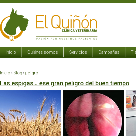
Inicio
Quiénes somos
Servicios
Campañas
Ti
Inicio
›
Blog
›
peligro
Las espigas… ese gran peligro del buen tiempo