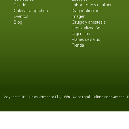
Tienda
Laboratorio y análisis
Galería fotográfica
Diagnóstico por
Eventos
imagen
Blog
Cirugía y anestesia
Hospitalización
Urgencias
Planes de salud
Tienda
Copyright 2012 Clínica Veterinaria El Quiñón -
Aviso Legal
-
Política de privacidad
-
P