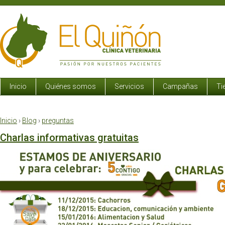
Inicio
Quiénes somos
Servicios
Campañas
Ti
Inicio
›
Blog
›
preguntas
Charlas informativas gratuitas