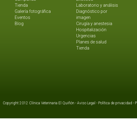
Tienda
Laboratorio y análisis
Galería fotográfica
Diagnóstico por
Eventos
imagen
Blog
Cirugía y anestesia
Hospitalización
Urgencias
Planes de salud
Tienda
Copyright 2012 Clínica Veterinaria El Quiñón -
Aviso Legal
-
Política de privacidad
-
P