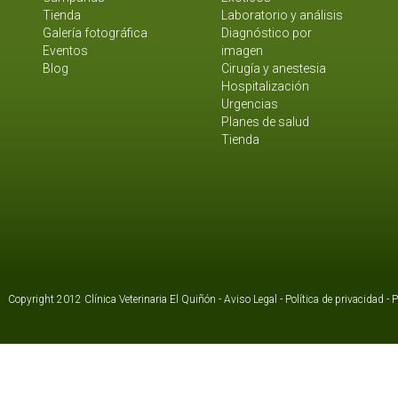
Tienda
Laboratorio y análisis
Galería fotográfica
Diagnóstico por
Eventos
imagen
Blog
Cirugía y anestesia
Hospitalización
Urgencias
Planes de salud
Tienda
Copyright 2012 Clínica Veterinaria El Quiñón -
Aviso Legal
-
Política de privacidad
-
P