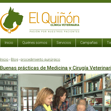
Inicio
Quiénes somos
Servicios
Campañas
Ti
Inicio
›
Blog
›
procedimiento quirúrgico
Buenas prácticas de Medicina y Cirugía Veterinar