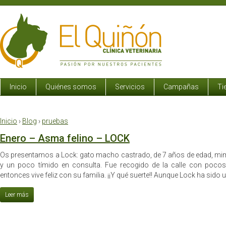
Inicio
Quiénes somos
Servicios
Campañas
Ti
Inicio
›
Blog
›
pruebas
Enero – Asma felino – LOCK
Os presentamos a Lock: gato macho castrado, de 7 años de edad, m
y un poco tímido en consulta. Fue recogido de la calle con poco
entonces vive feliz con su familia. ¡¡Y qué suerte!! Aunque Lock ha sido u