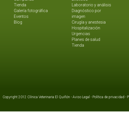
Tienda
Laboratorio y análisis
Galería fotográfica
Diagnóstico por
Eventos
imagen
Blog
Cirugía y anestesia
Hospitalización
Urgencias
Planes de salud
Tienda
Copyright 2012 Clínica Veterinaria El Quiñón -
Aviso Legal
-
Política de privacidad
-
P