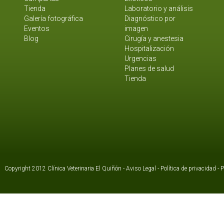
Tienda
Laboratorio y análisis
Galería fotográfica
Diagnóstico por
Eventos
imagen
Blog
Cirugía y anestesia
Hospitalización
Urgencias
Planes de salud
Tienda
Copyright 2012 Clínica Veterinaria El Quiñón -
Aviso Legal
-
Política de privacidad
-
P