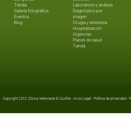
Tienda
Laboratorio y análisis
Galería fotográfica
Diagnóstico por
Eventos
imagen
Blog
Cirugía y anestesia
Hospitalización
Urgencias
Planes de salud
Tienda
Copyright 2012 Clínica Veterinaria El Quiñón -
Aviso Legal
-
Política de privacidad
-
P