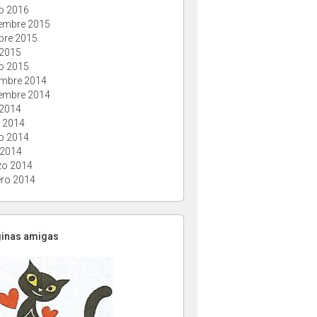
o 2016
embre 2015
bre 2015
 2015
o 2015
embre 2014
embre 2014
 2014
o 2014
o 2014
 2014
o 2014
ero 2014
ginas amigas