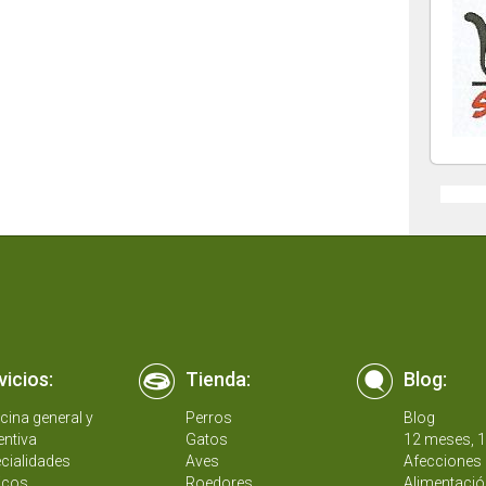
vicios:
Tienda:
Blog:
cina general y
Perros
Blog
entiva
Gatos
12 meses, 
cialidades
Aves
Afecciones 
icos
Roedores
Alimentació