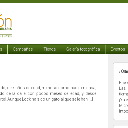
os
Campañas
Tienda
Galería fotográfica
Eventos
› Úl
Ener
do, de 7 años de edad, mimoso como nadie en casa,
Las 
ido de la calle con pocos meses de edad, y desde
tiem
erte!! Aunque Lock ha sido un gato al que se le han […]
¡Ya e
Micr
Into