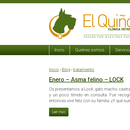
Inicio
Quiénes somos
Servici
Inicio
›
Blog
›
tratamiento
Enero – Asma felino – LOCK
Os presentamos a Lock: gato macho castra
y un poco tímido en consulta. Fue recog
entonces vive feliz con su familia. ¡¡Y qué su