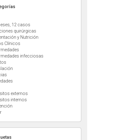
tegorías
eses, 12 casos
ciones quirúrgicas
entación y Nutrición
s Clínicos
rmedades
rmedades infecciosas
tos
slación
cias
edades
sitos externos
sitos internos
ención
r
quetas