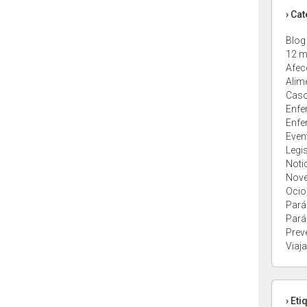
› Ca
Blog
12 m
Afec
Alim
Caso
Enfe
Enfe
Even
Legi
Noti
Nov
Ocio
Pará
Pará
Prev
Viaja
› Eti