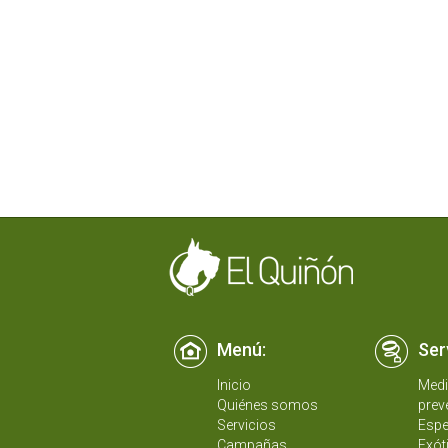
Menú:
Ser
Inicio
Medi
Quiénes somos
prev
Servicios
Espe
Campañas
Exót