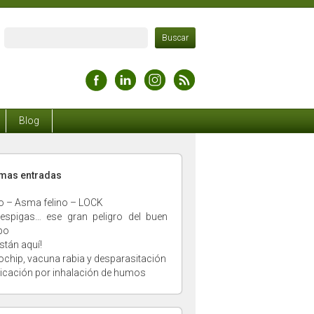
Blog
timas entradas
o – Asma felino – LOCK
espigas… ese gran peligro del buen
po
stán aquí!
ochip, vacuna rabia y desparasitación
xicación por inhalación de humos