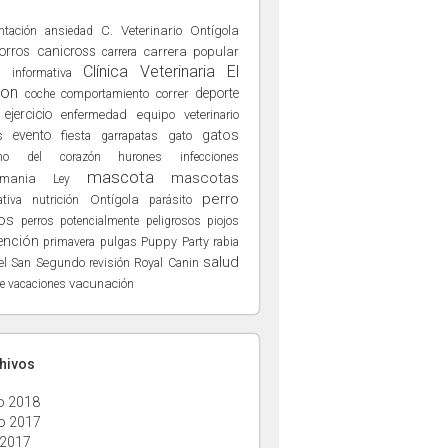
ntación
C. Veterinario Ontígola
ansiedad
orros
canicross
carrera popular
carrera
Clínica Veterinaria El
a informativa
ñon
deporte
comportamiento
correr
coche
ejercicio
enfermedad
equipo veterinario
evento
gatos
s
fiesta
gato
garrapatas
hurones
no del corazón
infecciones
mascota
mascotas
hmania
Ley
perro
nutrición
Ontígola
tiva
parásito
os
perros potencialmente peligrosos
piojos
ención
Puppy Party
primavera
pulgas
rabia
salud
el San Segundo
Royal Canin
revisión
vacunación
e
vacaciones
chivos
o 2018
o 2017
 2017