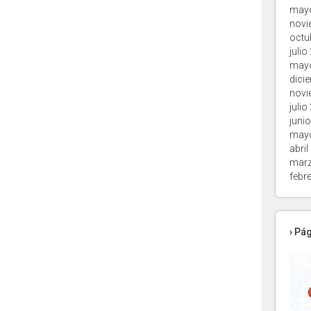
may
novi
octu
julio
may
dici
novi
julio
juni
may
abril
marz
febr
› Pá