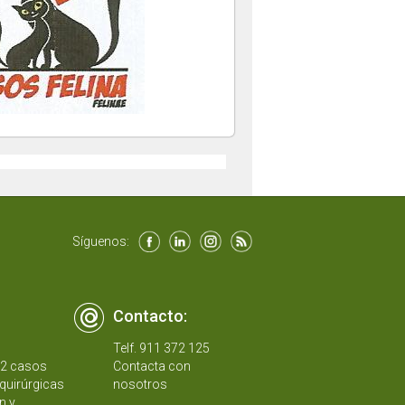
Síguenos:
Contacto:
Telf. 911 372 125
12 casos
Contacta con
quirúrgicas
nosotros
n y