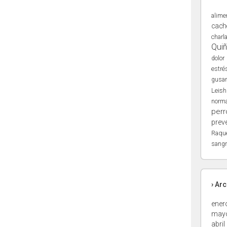
alime
cach
charl
Qui
dolor
estré
gusa
Leis
norma
perr
prev
Raqu
sangr
› Ar
ener
may
abril