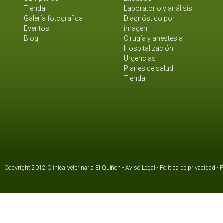
Tienda
Laboratorio y análisis
Galería fotográfica
Diagnóstico por
Eventos
imagen
Blog
Cirugía y anestesia
Hospitalización
Urgencias
Planes de salud
Tienda
Copyright 2012 Clínica Veterinaria El Quiñón -
Aviso Legal
-
Política de privacidad
-
P