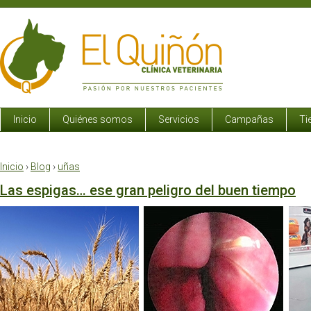
Inicio
Quiénes somos
Servicios
Campañas
Ti
Inicio
›
Blog
›
uñas
Las espigas… ese gran peligro del buen tiempo