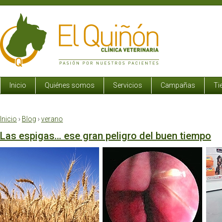
Inicio
Quiénes somos
Servicios
Campañas
Ti
Inicio
›
Blog
›
verano
Las espigas… ese gran peligro del buen tiempo