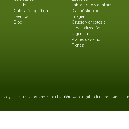
Tienda
Laboratorio y análisis
Galería fotográfica
Diagnóstico por
Eventos
imagen
Blog
Cirugía y anestesia
Hospitalización
Urgencias
Planes de salud
Tienda
Copyright 2012 Clínica Veterinaria El Quiñón -
Aviso Legal
-
Política de privacidad
-
P