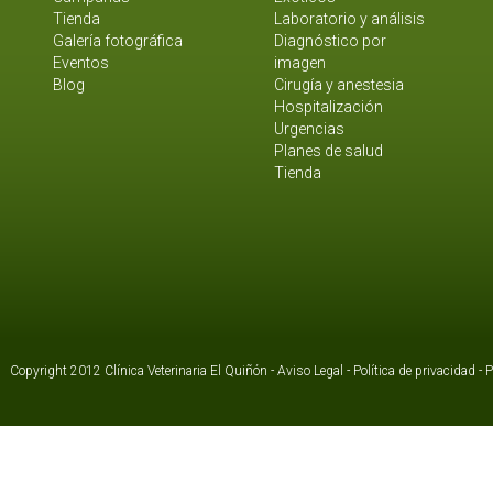
Tienda
Laboratorio y análisis
Galería fotográfica
Diagnóstico por
Eventos
imagen
Blog
Cirugía y anestesia
Hospitalización
Urgencias
Planes de salud
Tienda
Copyright 2012 Clínica Veterinaria El Quiñón -
Aviso Legal
-
Política de privacidad
-
P