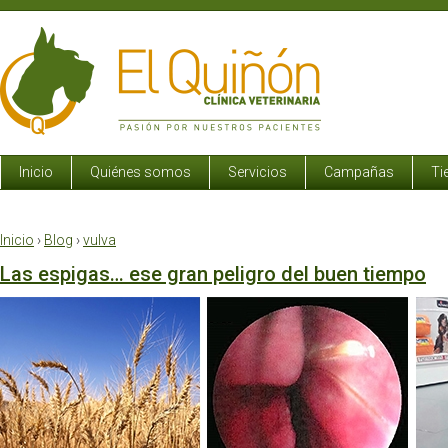
Inicio
Quiénes somos
Servicios
Campañas
Ti
Inicio
›
Blog
›
vulva
Las espigas… ese gran peligro del buen tiempo