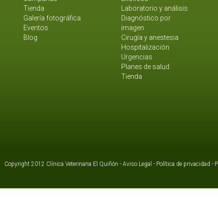
Tienda
Laboratorio y análisis
Galería fotográfica
Diagnóstico por
Eventos
imagen
Blog
Cirugía y anestesia
Hospitalización
Urgencias
Planes de salud
Tienda
Copyright 2012 Clínica Veterinaria El Quiñón -
Aviso Legal
-
Política de privacidad
-
P