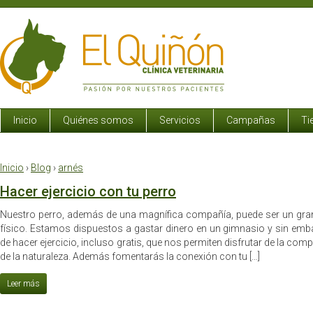
Inicio
Quiénes somos
Servicios
Campañas
Ti
Inicio
›
Blog
›
arnés
Hacer ejercicio con tu perro
Nuestro perro, además de una magnífica compañía, puede ser un gran 
físico. Estamos dispuestos a gastar dinero en un gimnasio y sin emb
de hacer ejercicio, incluso gratis, que nos permiten disfrutar de la co
de la naturaleza. Además fomentarás la conexión con tu […]