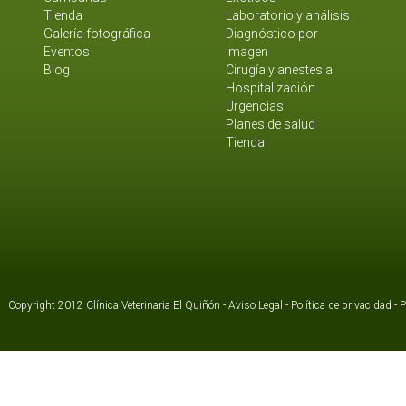
Tienda
Laboratorio y análisis
Galería fotográfica
Diagnóstico por
Eventos
imagen
Blog
Cirugía y anestesia
Hospitalización
Urgencias
Planes de salud
Tienda
Copyright 2012 Clínica Veterinaria El Quiñón -
Aviso Legal
-
Política de privacidad
-
P