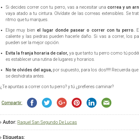
Si decides correr con tu perro, vas a necesitar una
correa y un ar
vaya atado a tu cintura. Olvídate de las correas extensibles. Se tra
ritmo que tu marques.
Elige muy bien
el lugar donde pasear o correr con tu perro.
El
caliente y las piedras pueden hacerle daño. Si vas a correr, los pa
pueden ser la mejor opción.
Evita la franja horaria de calor,
ya que tanto tu perro como tú podéi
es establecer una rutina de lugares y horarios.
No te olvides del agua,
por supuesto, para los dos!!!!! Recuerda que
se deshidrata antes.
¿Te apuntas a correr con tu perro? y tú ¿prefieres caminar?
Compartir:
› Autor:
Raquel San Segundo De Lucas
› Etiquetas: