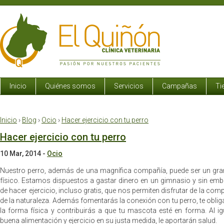
Inicio
Quiénes somos
Servicios
Campañas
Ti
Inicio
›
Blog
›
Ocio
›
Hacer ejercicio con tu perro
Hacer ejercicio con tu perro
10 Mar, 2014
-
Ocio
Nuestro perro, además de una magnífica compañía, puede ser un gran 
físico. Estamos dispuestos a gastar dinero en un gimnasio y sin emb
de hacer ejercicio, incluso gratis, que nos permiten disfrutar de la co
de la naturaleza. Además fomentarás la conexión con tu perro, te obli
la forma física y contribuirás a que tu mascota esté en forma. Al 
buena alimentación y ejercicio en su justa medida, le aportarán salud.