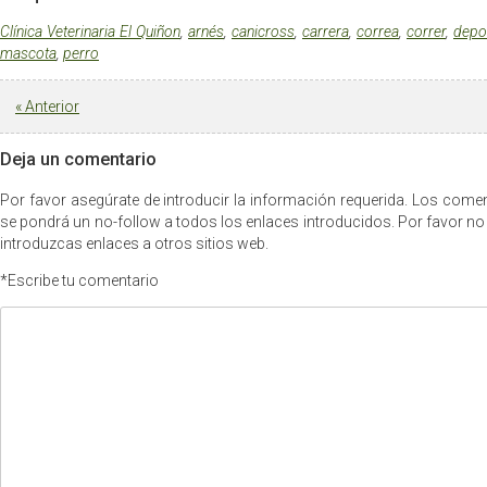
Clínica Veterinaria El Quiñon
,
arnés
,
canicross
,
carrera
,
correa
,
correr
,
depo
mascota
,
perro
«
Anterior
Deja un comentario
Por favor asegúrate de introducir la información requerida. Los com
se pondrá un no-follow a todos los enlaces introducidos. Por favor no
introduzcas enlaces a otros sitios web.
*Escribe tu comentario