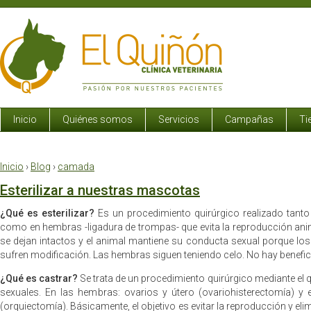
Inicio
Quiénes somos
Servicios
Campañas
Ti
Inicio
›
Blog
›
camada
Esterilizar a nuestras mascotas
¿Qué es esterilizar?
Es un procedimiento quirúrgico realizado tant
como en hembras -ligadura de trompas- que evita la reproducción an
se dejan intactos y el animal mantiene su conducta sexual porque l
sufren modificación. Las hembras siguen teniendo celo. No hay benefic
¿Qué es castrar?
Se trata de un procedimiento quirúrgico mediante el 
sexuales. En las hembras: ovarios y útero (ovariohisterectomía) y 
(orquiectomía). Básicamente, el objetivo es evitar la reproducción y eli