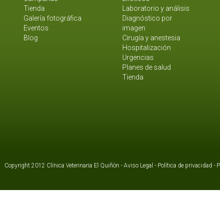
Tienda
Laboratorio y análisis
Galería fotográfica
Diagnóstico por
Eventos
imagen
Blog
Cirugía y anestesia
Hospitalización
Urgencias
Planes de salud
Tienda
Copyright 2012 Clínica Veterinaria El Quiñón -
Aviso Legal
-
Política de privacidad
-
P