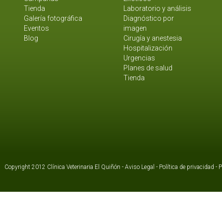
Tienda
Laboratorio y análisis
Galería fotográfica
Diagnóstico por
Eventos
imagen
Blog
Cirugía y anestesia
Hospitalización
Urgencias
Planes de salud
Tienda
Copyright 2012 Clínica Veterinaria El Quiñón -
Aviso Legal
-
Política de privacidad
-
P