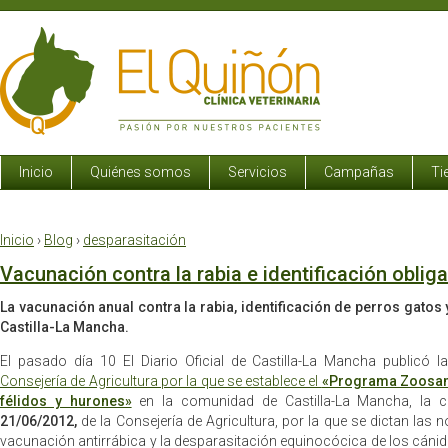
Inicio
Quiénes somos
Servicios
Campañas
Ti
Inicio
›
Blog
›
desparasitación
Vacunación contra la rabia e identificación oblig
La vacunación anual contra la rabia, identificación de perros gatos
Castilla-La Mancha.
El pasado día 10 El Diario Oficial de Castilla-La Mancha publicó 
Consejería de Agricultura por la que se establece el
«Programa Zoosani
félidos y hurones»
en la comunidad de Castilla-La Mancha, la 
21/06/2012,
de la Consejería de Agricultura, por la que se dictan las 
vacunación antirrábica y la desparasitación equinocócica de los cánid