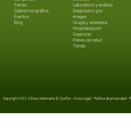
Tienda
Laboratorio y análisis
Galería fotográfica
Diagnóstico por
Eventos
imagen
Blog
Cirugía y anestesia
Hospitalización
Urgencias
Planes de salud
Tienda
Copyright 2012 Clínica Veterinaria El Quiñón -
Aviso Legal
-
Política de privacidad
-
P