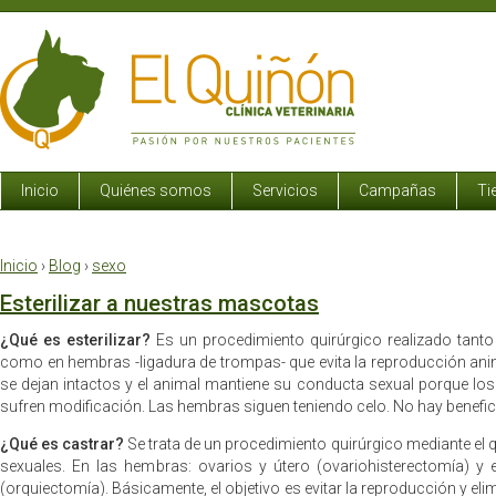
Inicio
Quiénes somos
Servicios
Campañas
Ti
Inicio
›
Blog
›
sexo
Esterilizar a nuestras mascotas
¿Qué es esterilizar?
Es un procedimiento quirúrgico realizado tant
como en hembras -ligadura de trompas- que evita la reproducción an
se dejan intactos y el animal mantiene su conducta sexual porque l
sufren modificación. Las hembras siguen teniendo celo. No hay benefic
¿Qué es castrar?
Se trata de un procedimiento quirúrgico mediante el 
sexuales. En las hembras: ovarios y útero (ovariohisterectomía) y 
(orquiectomía). Básicamente, el objetivo es evitar la reproducción y eli