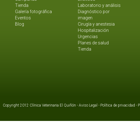
Tienda
Laboratorio y análisis
Galería fotográfica
Diagnóstico por
Eventos
imagen
Blog
Cirugía y anestesia
Hospitalización
Urgencias
Planes de salud
Tienda
Copyright 2012 Clínica Veterinaria El Quiñón -
Aviso Legal
-
Política de privacidad
-
P